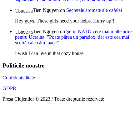
Tien Nguyen
on
Secretele aromate ale cafelei
11 ani ago
Hey guys. These girls need your helps. Hurry up!!
Tien Nguyen
on
Șeful NATO cere mai multe arme
11 ani ago
pentru Ucraina. ”Poate părea un paradox, dar este cea mai
scurtă cale către pace”
I wish I can live in that cozy house.
Politicile noastre
Confidentialitate
GDPR
Presa Clujenilor © 2023 / Toate drepturile rezervate