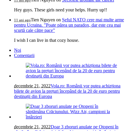
11 ani ago
Hey guys. These girls need your helps. Hurry up!!
Tien Nguyen
on
Șeful NATO cere mai multe arme
11 ani ago
pentru Ucraina. ”Poate părea un paradox, dar este cea mai
scurtă cale către pace”
I wish I can live in that cozy house.
Noi
Comentarii
decembrie 21, 2022
Vola.ro: Românii vor putea achizționa
bilete de avion la prețuri începând de la 20 de euro pentru
destinații din Europa
decembrie 21, 2022
Doar 3 zboruri anulate pe Otopeni în