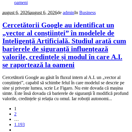
august 6, 2026
august 6, 2026
de
admin
In
Business
Cercetătorii Google au identificat un
„vector al conștiinței” în modelele de
Inteligență Artificială. Studiul arată cum
barierele de siguranță influențează
valorile, credințele și modul în care A.I.
se raportează la oameni
Cercetătorii Google au găsit în fluxul intern al A.I. un „vector al
conștiinței”, capabil să schimbe felul în care modelul se descrie pe
sine și privește lumea, scrie Le Figaro. Nu este dovada că mașina
simte. Este însă dovada că barierele de siguranță îi modifică profund
valorile, credințele și relația cu omul. Iar roboții autonomi...
1
2
…
1.193