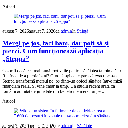
Articol
august 7, 2026
august 7, 2026
de
admin
In
Știință
Mergi pe jos, faci bani, dar poți să și
pierzi. Cum funcționează aplicația
„Steppa”
Ce-ar fi dacă cea mai bună motivație pentru sănătatea ta mintală ar
fi…frica de a pierde bani? O nouă aplicație pariază exact pe asta.
Steppa transformă mersul pe jos dintr-un obicei sănătos într-o miză
financiară reală. Și vine chiar la timp. Un studiu recent arată că
românii au uitat de jumătate din beneficiile mersului pe...
Articol
august 7, 2026
august 7, 2026
de
admin
In
Sănătate