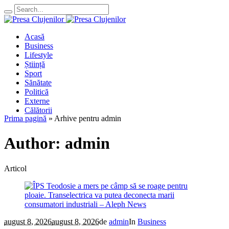
Acasă
Business
Lifestyle
Știință
Sport
Sănătate
Politică
Externe
Călătorii
Prima pagină
»
Arhive pentru admin
Author:
admin
Articol
august 8, 2026
august 8, 2026
de
admin
In
Business