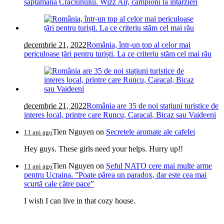
săptămâna Crăciunului. Wizz Air, campioni la întârzieri
decembrie 21, 2022
România, într-un top al celor mai
periculoase țări pentru turiști. La ce criteriu stăm cel mai rău
decembrie 21, 2022
România are 35 de noi stațiuni turistice de
interes local, printre care Runcu, Caracal, Bicaz sau Vaideeni
Tien Nguyen
on
Secretele aromate ale cafelei
11 ani ago
Hey guys. These girls need your helps. Hurry up!!
Tien Nguyen
on
Șeful NATO cere mai multe arme
11 ani ago
pentru Ucraina. ”Poate părea un paradox, dar este cea mai
scurtă cale către pace”
I wish I can live in that cozy house.