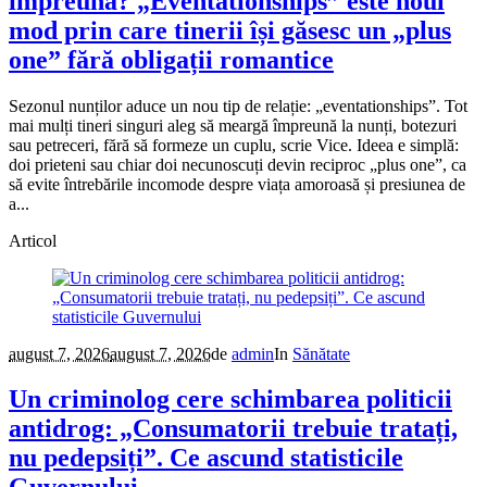
împreună? „Eventationships” este noul
mod prin care tinerii își găsesc un „plus
one” fără obligații romantice
Sezonul nunților aduce un nou tip de relație: „eventationships”. Tot
mai mulți tineri singuri aleg să meargă împreună la nunți, botezuri
sau petreceri, fără să formeze un cuplu, scrie Vice. Ideea e simplă:
doi prieteni sau chiar doi necunoscuți devin reciproc „plus one”, ca
să evite întrebările incomode despre viața amoroasă și presiunea de
a...
Articol
august 7, 2026
august 7, 2026
de
admin
In
Sănătate
Un criminolog cere schimbarea politicii
antidrog: „Consumatorii trebuie tratați,
nu pedepsiți”. Ce ascund statisticile