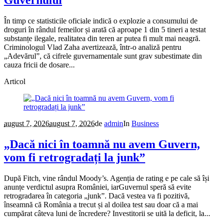
Guvernului
În timp ce statisticile oficiale indică o explozie a consumului de
droguri în rândul femeilor și arată că aproape 1 din 5 tineri a testat
substanțe ilegale, realitatea din teren ar putea fi mult mai neagră.
Criminologul Vlad Zaha avertizează, într-o analiză pentru
„Adevărul”, că cifrele guvernamentale sunt grav subestimate din
cauza fricii de dosare...
Articol
august 7, 2026
august 7, 2026
de
admin
In
Business
„Dacă nici în toamnă nu avem Guvern,
vom fi retrogradați la junk”
După Fitch, vine rândul Moody’s. Agenția de rating e pe cale să își
anunțe verdictul asupra României, iarGuvernul speră să evite
retrogradarea în categoria „junk”. Dacă vestea va fi pozitivă,
înseamnă că România a trecut și al doilea test sau doar că a mai
cumpărat câteva luni de încredere? Investitorii se uită la deficit, la...