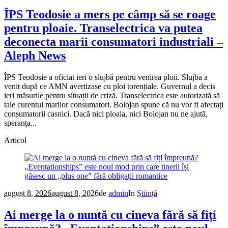
ÎPS Teodosie a mers pe câmp să se roage
pentru ploaie. Transelectrica va putea
deconecta marii consumatori industriali –
Aleph News
ÎPS Teodosie a oficiat ieri o slujbă pentru venirea ploii. Slujba a
venit după ce AMN avertizase cu ploi torențiale. Guvernul a decis
ieri măsurile pentru situații de criză. Transelectrica este autorizată să
taie curentul marilor consumatori. Bolojan spune că nu vor fi afectați
consumatorii casnici. Dacă nici ploaia, nici Bolojan nu ne ajută,
speranța...
Articol
august 8, 2026
august 8, 2026
de
admin
In
Știință
Ai merge la o nuntă cu cineva fără să fiți