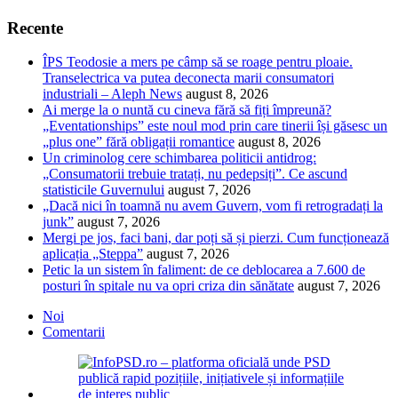
Recente
ÎPS Teodosie a mers pe câmp să se roage pentru ploaie.
Transelectrica va putea deconecta marii consumatori
industriali – Aleph News
august 8, 2026
Ai merge la o nuntă cu cineva fără să fiți împreună?
„Eventationships” este noul mod prin care tinerii își găsesc un
„plus one” fără obligații romantice
august 8, 2026
Un criminolog cere schimbarea politicii antidrog:
„Consumatorii trebuie tratați, nu pedepsiți”. Ce ascund
statisticile Guvernului
august 7, 2026
„Dacă nici în toamnă nu avem Guvern, vom fi retrogradați la
junk”
august 7, 2026
Mergi pe jos, faci bani, dar poți să și pierzi. Cum funcționează
aplicația „Steppa”
august 7, 2026
Petic la un sistem în faliment: de ce deblocarea a 7.600 de
posturi în spitale nu va opri criza din sănătate
august 7, 2026
Noi
Comentarii