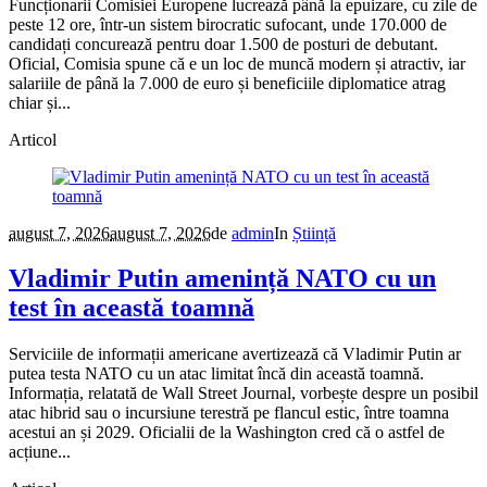
Funcționarii Comisiei Europene lucrează până la epuizare, cu zile de
peste 12 ore, într-un sistem birocratic sufocant, unde 170.000 de
candidați concurează pentru doar 1.500 de posturi de debutant.
Oficial, Comisia spune că e un loc de muncă modern și atractiv, iar
salariile de până la 7.000 de euro și beneficiile diplomatice atrag
chiar și...
Articol
august 7, 2026
august 7, 2026
de
admin
In
Știință
Vladimir Putin amenință NATO cu un
test în această toamnă
Serviciile de informații americane avertizează că Vladimir Putin ar
putea testa NATO cu un atac limitat încă din această toamnă.
Informația, relatată de Wall Street Journal, vorbește despre un posibil
atac hibrid sau o incursiune terestră pe flancul estic, între toamna
acestui an și 2029. Oficialii de la Washington cred că o astfel de
acțiune...