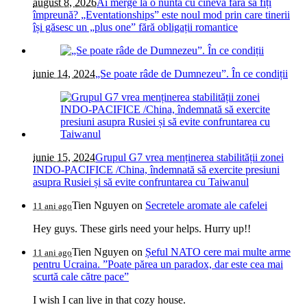
august 8, 2026
Ai merge la o nuntă cu cineva fără să fiți
împreună? „Eventationships” este noul mod prin care tinerii
își găsesc un „plus one” fără obligații romantice
iunie 14, 2024
„Se poate râde de Dumnezeu”. În ce condiții
iunie 15, 2024
Grupul G7 vrea menținerea stabilității zonei
INDO-PACIFICE /China, îndemnată să exercite presiuni
asupra Rusiei și să evite confruntarea cu Taiwanul
Tien Nguyen
on
Secretele aromate ale cafelei
11 ani ago
Hey guys. These girls need your helps. Hurry up!!
Tien Nguyen
on
Șeful NATO cere mai multe arme
11 ani ago
pentru Ucraina. ”Poate părea un paradox, dar este cea mai
scurtă cale către pace”
I wish I can live in that cozy house.