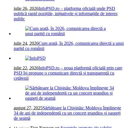
iulie 26, 2026
InfoPSD.ro – platforma oficială unde PSD
publică rapid pozițiile, inițiativele și informațiile de interes
public
iulie 24, 2026
Cum arată, în 2026, comunicarea directă a unui
partid cu românii
iulie 22, 2026
InfoPSD.ro – noua platformă oficială prin care
PSD își propune o comunicare directă și transparentă cu
cetățenii
august 27, 2025
Sărbătoare la Chișinău: Moldova împlinește
34 de ani de independență cu un concert grandios și oaspeți
de seamă
Tien Nguyen
on
Secretele aromate ale cafelei