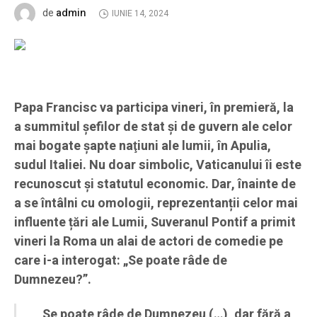
admin
de
IUNIE 14, 2024
Papa Francisc va participa vineri, în premieră, la
a summitul şefilor de stat şi de guvern ale celor
mai bogate şapte naţiuni ale lumii, în Apulia,
sudul Italiei. Nu doar simbolic, Vaticanului îi este
recunoscut și statutul economic. Dar, înainte de
a se întâlni cu omologii, reprezentanții celor mai
influente țări ale Lumii, Suveranul Pontif a primit
vineri la Roma un alai de actori de comedie pe
care i-a interogat: „Se poate râde de
Dumnezeu?”.
„Se poate râde de Dumnezeu (…), dar fără a