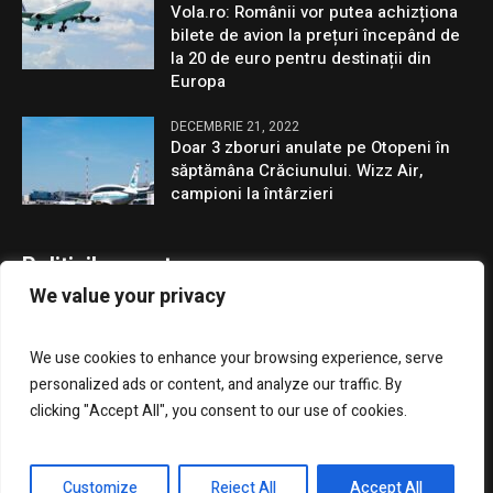
Vola.ro: Românii vor putea achizționa
bilete de avion la prețuri începând de
la 20 de euro pentru destinații din
Europa
DECEMBRIE 21, 2022
Doar 3 zboruri anulate pe Otopeni în
săptămâna Crăciunului. Wizz Air,
campioni la întârzieri
Politicile noastre
We value your privacy
Confidentialitate
We use cookies to enhance your browsing experience, serve
GDPR
personalized ads or content, and analyze our traffic. By
clicking "Accept All", you consent to our use of cookies.
Customize
Reject All
Accept All