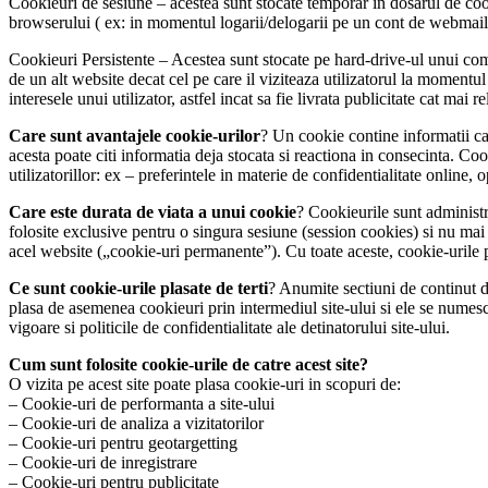
Cookieuri de sesiune – acestea sunt stocate temporar in dosarul de coo
browserului ( ex: in momentul logarii/delogarii pe un cont de webmail 
Cookieuri Persistente – Acestea sunt stocate pe hard-drive-ul unui comp
de un alt website decat cel pe care il viziteaza utilizatorul la moment
interesele unui utilizator, astfel incat sa fie livrata publicitate cat mai r
Care sunt avantajele cookie-urilor
? Un cookie contine informatii c
acesta poate citi informatia deja stocata si reactiona in consecinta. Co
utilizatorillor: ex – preferintele in materie de confidentialitate online,
Care este durata de viata a unui cookie
? Cookieurile sunt administr
folosite exclusive pentru o singura sesiune (session cookies) si nu mai s
acel website („cookie-uri permanente”). Cu toate aceste, cookie-urile po
Ce sunt cookie-urile plasate de terti
? Anumite sectiuni de continut de
plasa de asemenea cookieuri prin intermediul site-ului si ele se numesc 
vigoare si politicile de confidentialitate ale detinatorului site-ului.
Cum sunt folosite cookie-urile de catre acest site?
O vizita pe acest site poate plasa cookie-uri in scopuri de:
– Cookie-uri de performanta a site-ului
– Cookie-uri de analiza a vizitatorilor
– Cookie-uri pentru geotargetting
– Cookie-uri de inregistrare
– Cookie-uri pentru publicitate