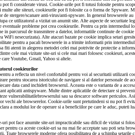
u pot fi considerate virusi. Cookie-urile pot fi totusi folosite pentru sco
 mai multe alte siteuri, cookieurile pot fi folosite ca o forma de Spyware.
r de stergere/scanare anti-virus/anti-spyware. In general browserele au in
upa ce utilizatorul a vizitat un anumit site. Alte aspecte de securitate leg
ie ce eventuale probleme pot crea cookieurile. Pentru ca prin intermediul l
 in parcursul de transmitere a datelor, informatiile continute de cookie p
tea WiFi nesecurizata). Alte atacuri bazate pe cookie implica setari gresi
ilitate pentru a pacali browserele in a trimite informatii prin intermediul
a fiti atenti in alegerea metodei celei mai potrivite de protectie a inform
ea dintre cele mai vizitate site-uri si cele mai mari folosesc cookieuri, ac
tre care Youtube, Gmail, Yahoo si altele.
jutorul cookieurilor
entru a reflecta un nivel confortabil pentru voi al securitatii utilizarii 
are pentru stocarea istoricului de navigare si al datelor personale de acc
ecare data cand inchideti browserul. Aceasta este o varianta de a accesa 
tant aplicatii antispyware. Multe dintre aplicatiile de detectare si preveni
teze vulnerabilitatilebrowserului sau sa descarce software periculos. As
r vechi ale browserelor. Cookie-urile sunt pretutindeni si nu pot fi evit
 clara a modului lor de operare si a beneficiilor pe care le aduc, puteti l
-uri pot face anumite site-uri impracticabile sau dificil de vizitat si f
ser pentru ca aceste cookie-uri sa nu mai fie acceptate sau poti seta br
rii. Toate browserele moderne ofera posibilitatea de a schimba setarile c