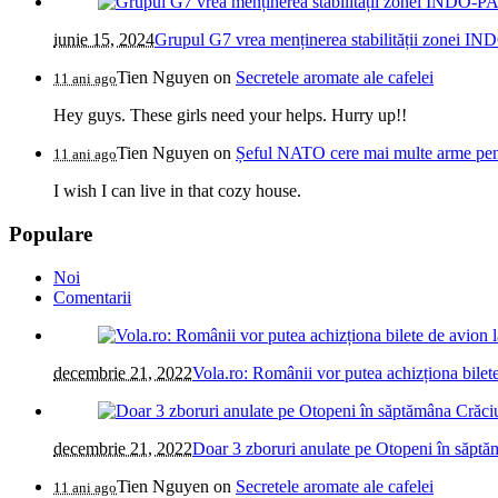
iunie 15, 2024
Grupul G7 vrea menținerea stabilității zonei IN
Tien Nguyen
on
Secretele aromate ale cafelei
11 ani ago
Hey guys. These girls need your helps. Hurry up!!
Tien Nguyen
on
Șeful NATO cere mai multe arme pentr
11 ani ago
I wish I can live in that cozy house.
Populare
Noi
Comentarii
decembrie 21, 2022
Vola.ro: Românii vor putea achizționa bilete
decembrie 21, 2022
Doar 3 zboruri anulate pe Otopeni în săptăm
Tien Nguyen
on
Secretele aromate ale cafelei
11 ani ago