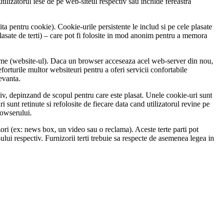
lizatorul iese de pe web-siteul respectiv sau inchide fereastra
a pentru cookie). Cookie-urile persistente le includ si pe cele plasate
lasate de terti) – care pot fi folosite in mod anonim pentru a memora
nume (website-ul). Daca un browser acceseaza acel web-server din nou,
eforturile multor websiteuri pentru a oferi servicii confortabile
levanta.
iv, depinzand de scopul pentru care este plasat. Unele cookie-uri sunt
 sunt retinute si refolosite de fiecare data cand utilizatorul revine pe
rowserului.
izori (ex: news box, un video sau o reclama). Aceste terte parti pot
lui respectiv. Furnizorii terti trebuie sa respecte de asemenea legea in