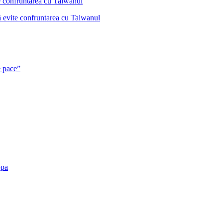
ă evite confruntarea cu Taiwanul
e pace”
opa