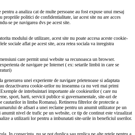
ime pentru a analiza cat de multe persoane au fost expuse unui mesaj
opriile politici de confidentialitate, iar acest site nu are acces
azandu-se pe navigarea dvs pe acest site.
atorita modului de utilizare, acest site nu poate accesa aceste cookie-
ele sociale aflat pe acest site, acea retea sociala va inregistra
 dimensiuni care permit unui website sa recunoasca un browser.
erienta de navigare pe Internet ( ex: setarile limbii in care se
raturi)
d la generarea unei experiente de navigare prietenoase si adaptata
a sau dezactivarea cookie-urilor nu inseamna ca nu veti mai primi
. Exemple de intrebuintari importante ale cookieurilor ( care nu
reme, sport, harti, servicii publice si guvernamentale, site-uri de
lor cautarilor in limba Romana). Retinerea filtrelor de protectie a
numarului de afisari a unei reclame pentru un anumit utilizator pe un
 anumit nivel de trafic pe un website, ce tip de continut este vizualizat
ze a utilizarii lor pentru a imbunatati site-urile in beneficiul userilor.
ula. In consecinta, nu se pot duplica sau replica pe alte retele pentru a