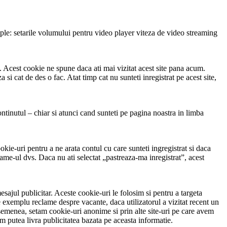
xemple: setarile volumului pentru video player viteza de video streaming
ui. Acest cookie ne spune daca ati mai vizitat acest site pana acum.
i cat de des o fac. Atat timp cat nu sunteti inregistrat pe acest site,
ontinutul – chiar si atunci cand sunteti pe pagina noastra in limba
kie-uri pentru a ne arata contul cu care sunteti ingregistrat si daca
me-ul dvs. Daca nu ati selectat „pastreaza-ma inregistrat”, acest
esajul publicitar. Aceste cookie-uri le folosim si pentru a targeta
de exemplu reclame despre vacante, daca utilizatorul a vizitat recent un
asemenea, setam cookie-uri anonime si prin alte site-uri pe care avem
vom putea livra publicitatea bazata pe aceasta informatie.