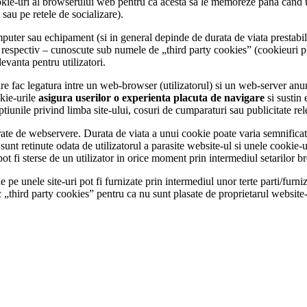
kie-uri al browserului web pentru ca acesta sa le memoreze pana cand uti
sau pe retele de socializare).
uter sau echipament (si in general depinde de durata de viata prestabilit
ul respectiv – cunoscute sub numele de „third party cookies” (cookieuri p
elevanta pentru utilizatori.
are fac legatura intre un web-browser (utilizatorul) si un web-server a
okie-urile
asigura userilor o experienta placuta de navigare
si sustin 
 optiunile privind limba site-ului, cosuri de cumparaturi sau publicitate re
ate de webservere. Durata de viata a unui cookie poate varia semnificat
unt retinute odata de utilizatorul a parasite website-ul si unele cookie-uri
t fi sterse de un utilizator in orice moment prin intermediul setarilor b
 pe unele site-uri pot fi furnizate prin intermediul unor terte parti/furn
„third party cookies” pentru ca nu sunt plasate de proprietarul website-u