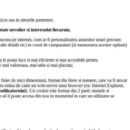
.ro sau in siteurile partenere.
ptate nevoilor si interesului fiecaruia
.
e bucura pe internet, cum ar fi personalizarea anumitor setari precum:
alte detalii etc) in cosul de cumparaturi (si memorarea acestor optiuni)
a le poata face si mai eficiente si mai accesibile pentru
re mai valoroasa, mai utila si mai placuta;
ier de mici dimensiuni, format din litere si numere, care va fi stocat
tara emisa de catre un web-server unui browser (ex: Internet Explorer,
utilizatorului
). Un cookie este format din 2 parti: numele si
-ul il poate accesa din nou in momentul in care un utilizator se