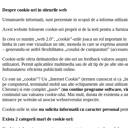
Despre cookie-uri in siteurile web
Urmatoarele informatii, sunt prezentate in scopul de a informa utilizato
Acest website foloseste cookie-uri proprii si de la terti pentru a furniza
In ceea ce numim „web 2.0″, „cookie”-urile joaca un rol important in fac
limba in care este vizualizat un site, moneda in care se exprima anumite
– generandu-se astfel flexibilitatea „cosului de cumparaturi” (accesare
Cookie-urile ofera detinatorilor de site-uri un feedback valoros asupra mo
utilizatori. Permit aplicatiilor multimedia sau de alt tip de pe alte site
Imbunatatesc eficienta publicitatii online.
Ce este un „cookie”? Un „Internet Cookie” (termen cunoscut si ca „bro
pe computerul, terminalul mobil sau alte echipamente ale unui utilizato
Chrome) si este complet „pasiv” (
nu contine programe software, vi
continutul sau valoarea cookie-ului. Mai mult, durata de existenta a un
intoarce pe website-ul asociat webserverului respectiv.
Cookie-urile in sine
nu solicita informatii cu caracter personal
pentr
Exista 2 categorii mari de cookie-uri: