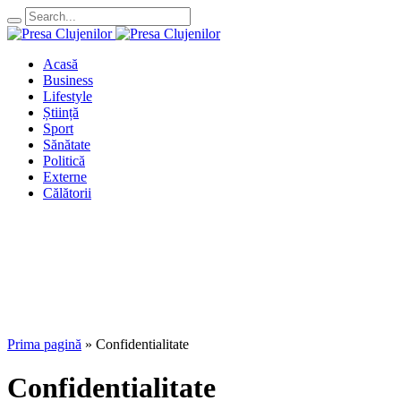
Acasă
Business
Lifestyle
Știință
Sport
Sănătate
Politică
Externe
Călătorii
Prima pagină
»
Confidentialitate
Confidentialitate