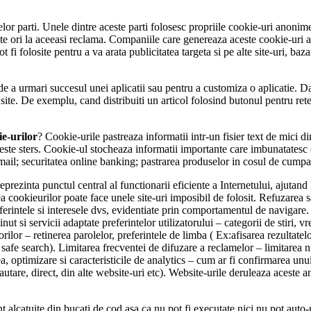
rtelor parti. Unele dintre aceste parti folosesc propriile cookie-uri anon
 ori la aceeasi reclama. Companiile care genereaza aceste cookie-uri au pr
ot fi folosite pentru a va arata publicitatea targeta si pe alte site-uri, b
 de a urmari succesul unei aplicatii sau pentru a customiza o aplicatie. D
 site. De exemplu, cand distribuiti un articol folosind butonul pentru retel
ie-urilor
? Cookie-urile pastreaza informatii intr-un fisier text de mici
e sters. Cookie-ul stocheaza informatii importante care imbunatatesc exp
mail; securitatea online banking; pastrarea produselor in cosul de cumpa
eprezinta punctul central al functionarii eficiente a Internetului, ajutan
area cookieurilor poate face unele site-uri imposibil de folosit. Refuzare
eferintele si interesele dvs, evidentiate prin comportamentul de navigare
ut si servicii adaptate preferintelor utilizatorului – categorii de stiri, v
torilor – retinerea parolelor, preferintele de limba ( Ex:afisarea rezultate
e safe search). Limitarea frecventei de difuzare a reclamelor – limitarea 
a, optimizare si caracteristicile de analytics – cum ar fi confirmarea unui
re, direct, din alte website-uri etc). Website-urile deruleaza aceste anali
 alcatuite din bucati de cod asa ca nu pot fi executate nici nu pot auto-r