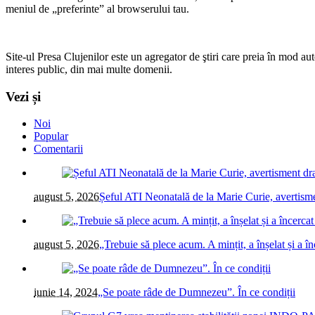
meniul de „preferinte” al browserului tau.
Site-ul Presa Clujenilor este un agregator de ştiri care preia în mod auto
interes public, din mai multe domenii.
Vezi și
Noi
Popular
Comentarii
august 5, 2026
Șeful ATI Neonatală de la Marie Curie, avertism
august 5, 2026
„Trebuie să plece acum. A mințit, a înșelat și a 
iunie 14, 2024
„Se poate râde de Dumnezeu”. În ce condiții