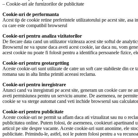
– Cookie-uri ale furnizorilor de publicitate
Cookie-uri de performanta
Acest tip de cookie retine preferintele utilizatorului pe acest site, asa
cu care este compatibil browserul
Cookie-uri pentru analiza vizitatorilor
De fiecare data cand un utilizator viziteaza acest site softul de analyti
Browserul ne va spune daca aveti acest cookie, iar daca nu, vom genera u
acest cookie nu poate fi folosit pentru a identifica persoanele fizice, ele
Cookie-uri pentru geotargetting
Aceste cookie-uri sunt utilizate de catre un soft care stabileste din ce 
romana sau in alta limba primiti aceeasi reclama.
Cookie-uri pentru inregistrare
Atunci cand va inregistrati pe acest site, generam un cookie care ne anu
aveti permisiunea pentru un serviciu anume. De asemenea, ne permite sa
cookie se va sterge automat cand veti inchide browserul sau calculator
Cookie-uri pentru publicitate
Aceste cookie-uri ne permit sa aflam daca ati vizualizat sau nu o reclama
publicitatea online. Putem folosi, de asemenea, cookieuri apartinand une
articol pe site despre vacante. Aceste cookie-uri sunt anonime, ele sto
publicitate. Primindu-le, astfel, noi le putem folosi pentru a va recunoas