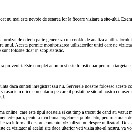
 incat nu mai este nevoie de setarea lor la fiecare vizitare a site-ului. E
cs furnizat de o terta parte genereaza un cookie de analiza a utilizatorul
nul. Acesta permite monitorizarea utilizatorilor unici care ne viziteaza s
 sunt folosite doar in scop statistic.
tara proveniti. Este complet anonim si este folosit doar pentru a targeta c
nta daca sunteti inregistrat sau nu. Serverele noastre folosesc aceste coo
 asociem orice comentariu pe care il postati pe site-ul nostru cu userna
ul.
 online, care este tipul acesteia si cat timp a trecut de cand ati vazut m
i terte parti, pentu o mai buna targetare a publicitatii, pentru a arata 
cheaza informatii despre contentul vizualizat, nu despre utilizatori. De 
te ca vizitator al acelui site daca ulterior veti vizita site-ul nostru, va 