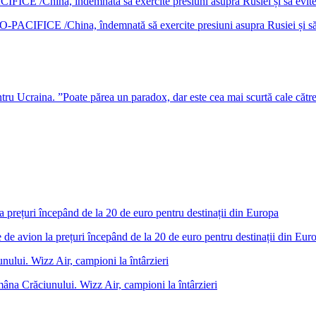
DO-PACIFICE /China, îndemnată să exercite presiuni asupra Rusiei și s
u Ucraina. ”Poate părea un paradox, dar este cea mai scurtă cale cătr
 de avion la prețuri începând de la 20 de euro pentru destinații din Eur
âna Crăciunului. Wizz Air, campioni la întârzieri