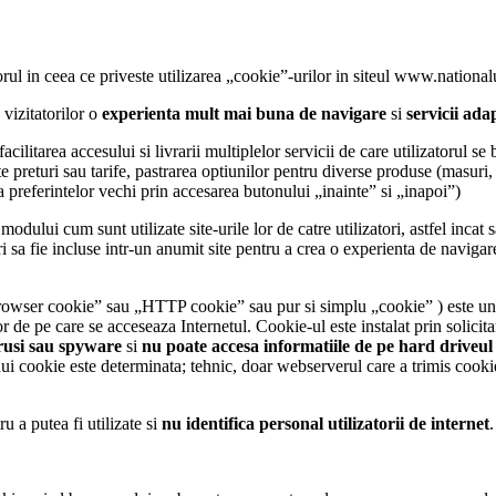
rul in ceea ce priveste utilizarea „cookie”-urilor in siteul www.nationalul
 vizitatorilor o
experienta mult mai buna de navigare
si
servicii ada
ilitarea accesului si livrarii multiplelor servicii de care utilizatorul s
 preturi sau tarife, pastrarea optiunilor pentru diverse produse (masuri, 
a preferintelor vechi prin accesarea butonului „inainte” si „inapoi”)
dului cum sunt utilizate site-urile lor de catre utilizatori, astfel incat s
-uri sa fie incluse intr-un anumit site pentru a crea o experienta de naviga
wser cookie” sau „HTTP cookie” sau pur si simplu „cookie” ) este un fis
r de pe care se acceseaza Internetul. Cookie-ul este instalat prin solici
rusi sau spyware
si
nu poate accesa informatiile de pe hard driveul 
ui cookie este determinata; tehnic, doar webserverul care a trimis cookie
u a putea fi utilizate si
nu identifica personal utilizatorii de internet
.