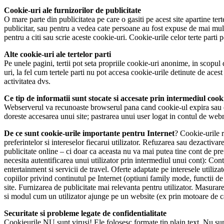
Cookie-uri ale furnizorilor de publicitate
O mare parte din publicitatea pe care o gasiti pe acest site apartine te
publicitar, sau pentru a vedea cate persoane au fost expuse de mai multe
pentru a citi sau scrie aceste cookie-uri. Cookie-urile celor terte parti p
Alte cookie-uri ale tertelor parti
Pe unele pagini, tertii pot seta propriile cookie-uri anonime, in scopul
uri, la fel cum tertele parti nu pot accesa cookie-urile detinute de acest
activitatea dvs.
Ce tip de informatii sunt stocate si accesate prin intermediul cook
Webserverul va recunoaste browserul pana cand cookie-ul expira sau est
doreste accesarea unui site; pastrarea unui user logat in contul de web
De ce sunt cookie-urile importante pentru Internet
? Cookie-urile r
preferintelor si intereselor fiecarui utilizator. Refuzarea sau dezactiv
publicitate online – ci doar ca aceasta nu va mai putea tine cont de pr
necesita autentificarea unui utilizator prin intermediul unui cont): Contin
entertainment si servicii de travel. Oferte adaptate pe interesele utiliza
copiilor privind continutul pe Internet (optiuni family mode, functii d
site. Furnizarea de publicitate mai relevanta pentru utilizator. Masurare
si modul cum un utilizator ajunge pe un website (ex prin motoare de cauta
Securitate si probleme legate de confidentialitate
Cookieurile NU sunt virusi! Ele folosesc formate tip plain text. Nu sunt