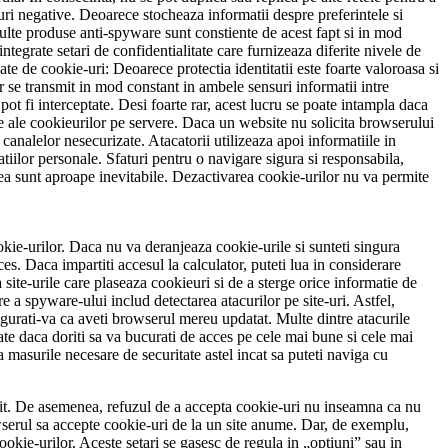
puri negative. Deoarece stocheaza informatii despre preferintele si
 Multe produse anti-spyware sunt constiente de acest fapt si in mod
tegrate setari de confidentialitate care furnizeaza diferite nivele de
ate de cookie-uri: Deoarece protectia identitatii este foarte valoroasa si
or se transmit in mod constant in ambele sensuri informatii intre
ot fi interceptate. Desi foarte rar, acest lucru se poate intampla daca
te ale cookieurilor pe servere. Daca un website nu solicita browserului
 canalelor nesecurizate. Atacatorii utilizeaza apoi informatiile in
atiilor personale. Sfaturi pentru o navigare sigura si responsabila,
estea sunt aproape inevitabile. Dezactivarea cookie-urilor nu va permite
cookie-urilor. Daca nu va deranjeaza cookie-urile si sunteti singura
es. Daca impartiti accesul la calculator, puteti lua in considerare
site-urile care plaseaza cookieuri si de a sterge orice informatie de
re a spyware-ului includ detectarea atacurilor pe site-uri. Astfel,
igurati-va ca aveti browserul mereu updatat. Multe dintre atacurile
ate daca doriti sa va bucurati de acces pe cele mai bune si cele mai
ua masurile necesare de securitate astel incat sa puteti naviga cu
olosit. De asemenea, refuzul de a accepta cookie-uri nu inseamna ca nu
owserul sa accepte cookie-uri de la un site anume. Dar, de exemplu,
ookie-urilor. Aceste setari se gasesc de regula in „optiuni” sau in