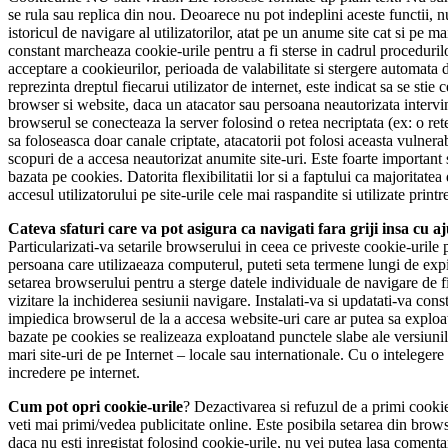
se rula sau replica din nou. Deoarece nu pot indeplini aceste functii, n
istoricul de navigare al utilizatorilor, atat pe un anume site cat si pe
constant marcheaza cookie-urile pentru a fi sterse in cadrul procedurilo
acceptare a cookieurilor, perioada de valabilitate si stergere automata d
reprezinta dreptul fiecarui utilizator de internet, este indicat sa se st
browser si website, daca un atacator sau persoana neautorizata intervine
browserul se conecteaza la server folosind o retea necriptata (ex: o re
sa foloseasca doar canale criptate, atacatorii pot folosi aceasta vulnerab
scopuri de a accesa neautorizat anumite site-uri. Este foarte important s
bazata pe cookies. Datorita flexibilitatii lor si a faptului ca majoritat
accesul utilizatorului pe site-urile cele mai raspandite si utilizate prin
Cateva sfaturi care va pot asigura ca navigati fara griji insa cu a
Particularizati-va setarile browserului in ceea ce priveste cookie-urile p
persoana care utilizaeaza computerul, puteti seta termene lungi de expir
setarea browserului pentru a sterge datele individuale de navigare de fi
vizitare la inchiderea sesiunii navigare. Instalati-va si updatati-va cons
impiedica browserul de la a accesa website-uri care ar putea sa exploa
bazate pe cookies se realizeaza exploatand punctele slabe ale versiunilo
mari site-uri de pe Internet – locale sau internationale. Cu o intelegere
incredere pe internet.
Cum pot opri cookie-urile
? Dezactivarea si refuzul de a primi cookie
veti mai primi/vedea publicitate online. Este posibila setarea din brow
daca nu esti inregistat folosind cookie-urile, nu vei putea lasa comenta