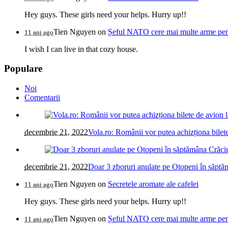
Hey guys. These girls need your helps. Hurry up!!
Tien Nguyen
on
Șeful NATO cere mai multe arme pentr
11 ani ago
I wish I can live in that cozy house.
Populare
Noi
Comentarii
decembrie 21, 2022
Vola.ro: Românii vor putea achizționa bilete
decembrie 21, 2022
Doar 3 zboruri anulate pe Otopeni în săptăm
Tien Nguyen
on
Secretele aromate ale cafelei
11 ani ago
Hey guys. These girls need your helps. Hurry up!!
Tien Nguyen
on
Șeful NATO cere mai multe arme pentr
11 ani ago