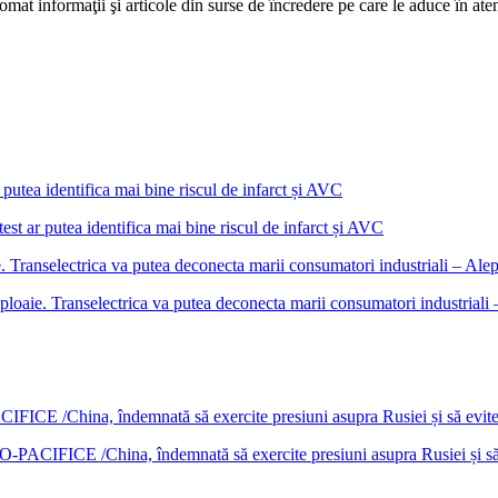
mat informaţii şi articole din surse de încredere pe care le aduce în atenţi
est ar putea identifica mai bine riscul de infarct și AVC
ploaie. Transelectrica va putea deconecta marii consumatori industrial
DO-PACIFICE /China, îndemnată să exercite presiuni asupra Rusiei și s