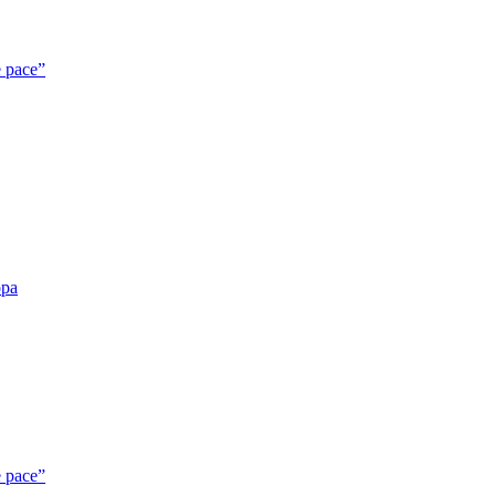
e pace”
opa
e pace”