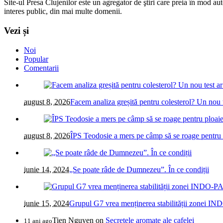
Site-ul Presa Clujenilor este un agregator de ştiri care preia în mod auto
interes public, din mai multe domenii.
Vezi și
Noi
Popular
Comentarii
august 8, 2026
Facem analiza greșită pentru colesterol? Un nou t
august 8, 2026
ÎPS Teodosie a mers pe câmp să se roage pentru 
iunie 14, 2024
„Se poate râde de Dumnezeu”. În ce condiții
iunie 15, 2024
Grupul G7 vrea menținerea stabilității zonei IN
Tien Nguyen
on
Secretele aromate ale cafelei
11 ani ago