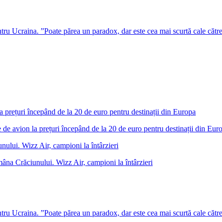
u Ucraina. ”Poate părea un paradox, dar este cea mai scurtă cale cătr
 de avion la prețuri începând de la 20 de euro pentru destinații din Eur
âna Crăciunului. Wizz Air, campioni la întârzieri
u Ucraina. ”Poate părea un paradox, dar este cea mai scurtă cale cătr