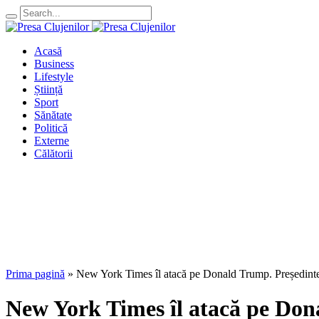
Acasă
Business
Lifestyle
Știință
Sport
Sănătate
Politică
Externe
Călătorii
Prima pagină
»
New York Times îl atacă pe Donald Trump. Președintel
New York Times îl atacă pe Don