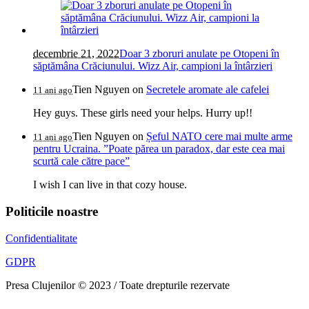
decembrie 21, 2022
Doar 3 zboruri anulate pe Otopeni în
săptămâna Crăciunului. Wizz Air, campioni la întârzieri
Tien Nguyen
on
Secretele aromate ale cafelei
11 ani ago
Hey guys. These girls need your helps. Hurry up!!
Tien Nguyen
on
Șeful NATO cere mai multe arme
11 ani ago
pentru Ucraina. ”Poate părea un paradox, dar este cea mai
scurtă cale către pace”
I wish I can live in that cozy house.
Politicile noastre
Confidentialitate
GDPR
Presa Clujenilor © 2023 / Toate drepturile rezervate