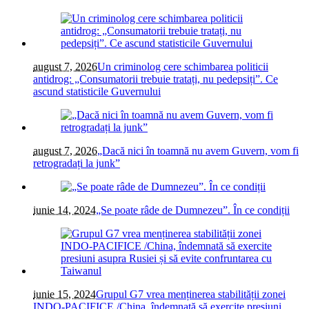
august 7, 2026
Un criminolog cere schimbarea politicii
antidrog: „Consumatorii trebuie tratați, nu pedepsiți”. Ce
ascund statisticile Guvernului
august 7, 2026
„Dacă nici în toamnă nu avem Guvern, vom fi
retrogradați la junk”
iunie 14, 2024
„Se poate râde de Dumnezeu”. În ce condiții
iunie 15, 2024
Grupul G7 vrea menținerea stabilității zonei
INDO-PACIFICE /China, îndemnată să exercite presiuni