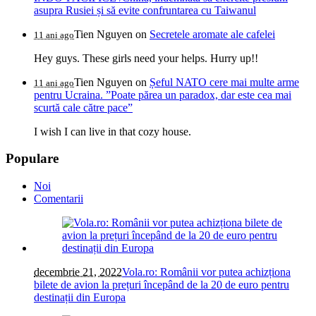
asupra Rusiei și să evite confruntarea cu Taiwanul
Tien Nguyen
on
Secretele aromate ale cafelei
11 ani ago
Hey guys. These girls need your helps. Hurry up!!
Tien Nguyen
on
Șeful NATO cere mai multe arme
11 ani ago
pentru Ucraina. ”Poate părea un paradox, dar este cea mai
scurtă cale către pace”
I wish I can live in that cozy house.
Populare
Noi
Comentarii
decembrie 21, 2022
Vola.ro: Românii vor putea achizționa
bilete de avion la prețuri începând de la 20 de euro pentru
destinații din Europa