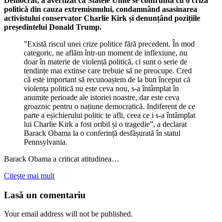
Democrat, a avertizat că Statele Unite se confruntă cu o criză
politică din cauza extremismului, condamnând asasinarea
activistului conservator Charlie Kirk și denunțând pozițiile
președintelui Donald Trump.
”Există riscul unei crize politice fără precedent. În mod
categoric, ne aflăm într-un moment de inflexiune, nu
doar în materie de violență politică, ci sunt o serie de
tendințe mai extinse care trebuie să ne preocupe. Cred
că este important să recunoaștem de la bun început că
violența politică nu este ceva nou, s-a întâmplat în
anumite perioade ale istoriei noastre, dar este ceva
groaznic pentru o națiune democratică. Indiferent de ce
parte a eșichierului politic te afli, ceea ce i s-a întâmplat
lui Charlie Kirk a fost oribil și o tragedie”, a declarat
Barack Obama la o conferință desfășurată în statul
Pennsylvania.
Barack Obama a criticat atitudinea…
Citeşte mai mult
Lasă un comentariu
Your email address will not be published.