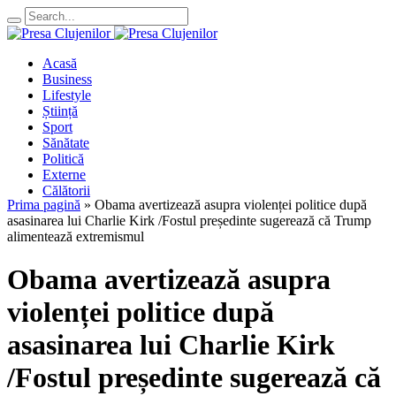
Acasă
Business
Lifestyle
Știință
Sport
Sănătate
Politică
Externe
Călătorii
Prima pagină
»
Obama avertizează asupra violenței politice după
asasinarea lui Charlie Kirk /Fostul președinte sugerează că Trump
alimentează extremismul
Obama avertizează asupra
violenței politice după
asasinarea lui Charlie Kirk
/Fostul președinte sugerează că