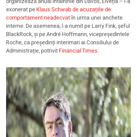
organizează anual întâlnirile din Davos, Elveția – l-a
exonerat pe
Klaus Schwab de acuzațiile de
comportament neadecvat
în urma unei anchete
interne. De asemenea, l-a numit pe Larry Fink, șeful
BlackRock, și pe André Hoffmann, vicepreședintele
Roche, ca președinți interimari ai Consiliului de
Administrație, potrivit
Financial Times.