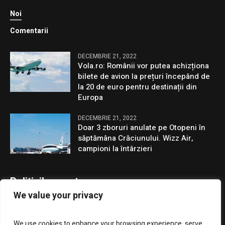
Noi
Comentarii
DECEMBRIE 21, 2022
Vola.ro: Românii vor putea achizționa
bilete de avion la prețuri începând de
la 20 de euro pentru destinații din
Europa
DECEMBRIE 21, 2022
Doar 3 zboruri anulate pe Otopeni în
săptămâna Crăciunului. Wizz Air,
campioni la întârzieri
Politicile noastre
We value your privacy
Confidentialitate
We use cookies to enhance your browsing experience, serve