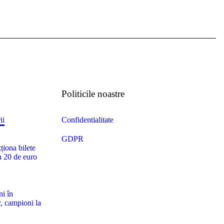
Politicile noastre
ii
Confidentialitate
GDPR
ționa bilete
a 20 de euro
ni în
, campioni la