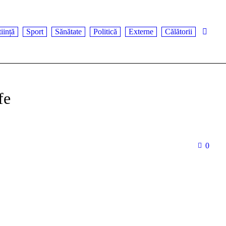
iință
Sport
Sănătate
Politică
Externe
Călătorii
fe
0