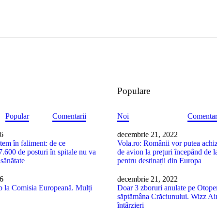
Populare
Popular
Comentarii
Noi
Comentar
26
decembrie 21, 2022
stem în faliment: de ce
Vola.ro: Românii vor putea achiz
7.600 de posturi în spitale nu va
de avion la prețuri începând de l
 sănătate
pentru destinații din Europa
26
decembrie 21, 2022
b la Comisia Europeană. Mulți
Doar 3 zboruri anulate pe Otope
săptămâna Crăciunului. Wizz Air
întârzieri