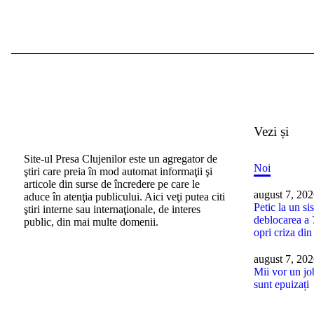
Vezi și
Site-ul Presa Clujenilor este un agregator de
Noi
ştiri care preia în mod automat informaţii şi
articole din surse de încredere pe care le
august 7, 20
aduce în atenţia publicului. Aici veţi putea citi
Petic la un si
ştiri interne sau internaţionale, de interes
deblocarea a 
public, din mai multe domenii.
opri criza din
august 7, 20
Mii vor un jo
sunt epuizați