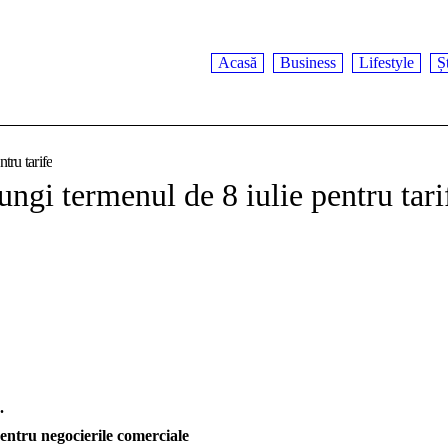
Acasă
Business
Lifestyle
Șt
tru tarife
ngi termenul de 8 iulie pentru tari
.
entru negocierile comerciale