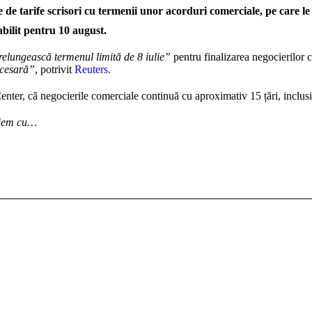
de tarife scrisori cu termenii unor acorduri comerciale, pe care le
bilit pentru 10 august.
prelungească termenul limită de 8 iulie”
pentru finalizarea negocierilor c
ecesară”
, potrivit
Reuters.
Center, că negocierile comerciale continuă cu aproximativ 15 țări, incl
iem cu…