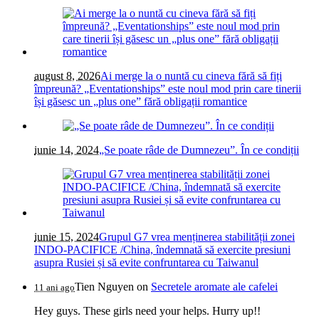
august 8, 2026
Ai merge la o nuntă cu cineva fără să fiți
împreună? „Eventationships” este noul mod prin care tinerii
își găsesc un „plus one” fără obligații romantice
iunie 14, 2024
„Se poate râde de Dumnezeu”. În ce condiții
iunie 15, 2024
Grupul G7 vrea menținerea stabilității zonei
INDO-PACIFICE /China, îndemnată să exercite presiuni
asupra Rusiei și să evite confruntarea cu Taiwanul
Tien Nguyen
on
Secretele aromate ale cafelei
11 ani ago
Hey guys. These girls need your helps. Hurry up!!