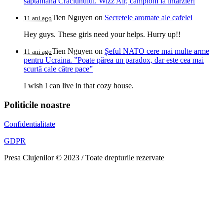
săptămâna Crăciunului. Wizz Air, campioni la întârzieri
Tien Nguyen
on
Secretele aromate ale cafelei
11 ani ago
Hey guys. These girls need your helps. Hurry up!!
Tien Nguyen
on
Șeful NATO cere mai multe arme
11 ani ago
pentru Ucraina. ”Poate părea un paradox, dar este cea mai
scurtă cale către pace”
I wish I can live in that cozy house.
Politicile noastre
Confidentialitate
GDPR
Presa Clujenilor © 2023 / Toate drepturile rezervate