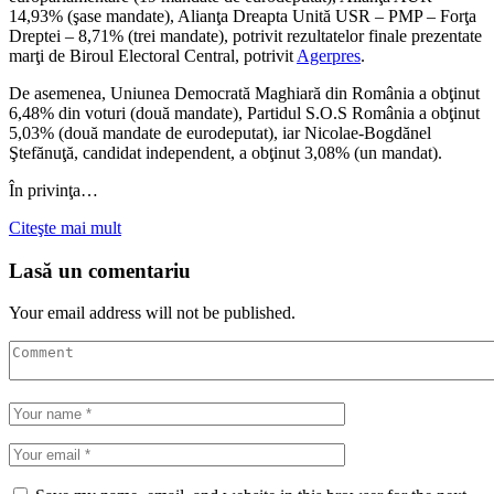
14,93% (şase mandate), Alianţa Dreapta Unită USR – PMP – Forţa
Dreptei – 8,71% (trei mandate), potrivit rezultatelor finale prezentate
marţi de Biroul Electoral Central, potrivit
Agerpres
.
De asemenea, Uniunea Democrată Maghiară din România a obţinut
6,48% din voturi (două mandate), Partidul S.O.S România a obţinut
5,03% (două mandate de eurodeputat), iar Nicolae-Bogdănel
Ştefănuţă, candidat independent, a obţinut 3,08% (un mandat).
În privinţa…
Citeşte mai mult
Lasă un comentariu
Your email address will not be published.