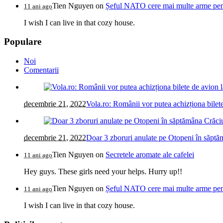
Tien Nguyen
on
Șeful NATO cere mai multe arme pentr
11 ani ago
I wish I can live in that cozy house.
Populare
Noi
Comentarii
decembrie 21, 2022
Vola.ro: Românii vor putea achizționa bilete
decembrie 21, 2022
Doar 3 zboruri anulate pe Otopeni în săptăm
Tien Nguyen
on
Secretele aromate ale cafelei
11 ani ago
Hey guys. These girls need your helps. Hurry up!!
Tien Nguyen
on
Șeful NATO cere mai multe arme pentr
11 ani ago
I wish I can live in that cozy house.