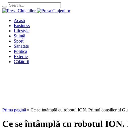
Acasă
Business
Lifestyle
Știință
Sport
Sănătate
Politică
Externe
Călătorii
Prima pagină
»
Ce se întâmplă cu robotul ION. Primul consilier al Guve
Ce se întâmplă cu robotul ION. P