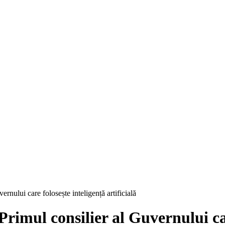
rnului care folosește inteligență artificială
rimul consilier al Guvernului car