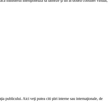
acă ministerul intenţionează să lanseze şi un al doilea consilier virtual,
a publicului. Aici veţi putea citi ştiri interne sau internaţionale, de