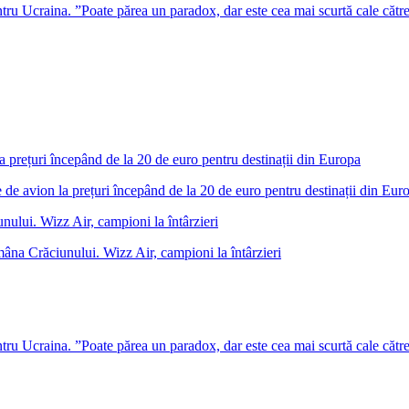
u Ucraina. ”Poate părea un paradox, dar este cea mai scurtă cale cătr
 de avion la prețuri începând de la 20 de euro pentru destinații din Eur
âna Crăciunului. Wizz Air, campioni la întârzieri
u Ucraina. ”Poate părea un paradox, dar este cea mai scurtă cale cătr