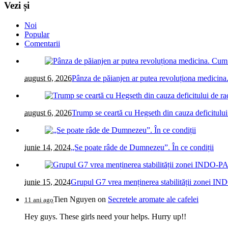
Vezi și
Noi
Popular
Comentarii
august 6, 2026
Pânza de păianjen ar putea revoluționa medicina. 
august 6, 2026
Trump se ceartă cu Hegseth din cauza deficitului
iunie 14, 2024
„Se poate râde de Dumnezeu”. În ce condiții
iunie 15, 2024
Grupul G7 vrea menținerea stabilității zonei IN
Tien Nguyen
on
Secretele aromate ale cafelei
11 ani ago
Hey guys. These girls need your helps. Hurry up!!