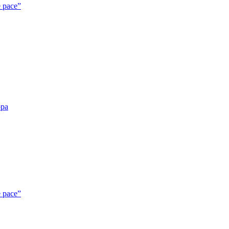
e pace”
opa
e pace”