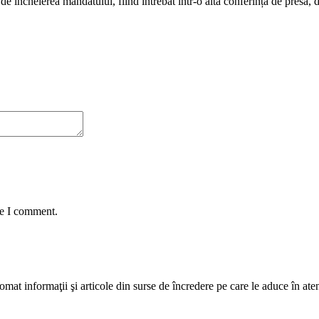
de încheierea mandatului, fiind întrebat într-o altă conferință de presă, d
me I comment.
mat informaţii şi articole din surse de încredere pe care le aduce în atenţi