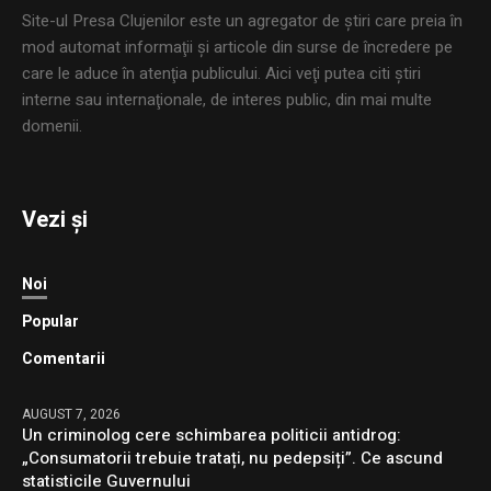
Site-ul Presa Clujenilor este un agregator de ştiri care preia în
mod automat informaţii şi articole din surse de încredere pe
care le aduce în atenţia publicului. Aici veţi putea citi ştiri
interne sau internaţionale, de interes public, din mai multe
domenii.
Vezi și
Noi
Popular
Comentarii
AUGUST 7, 2026
Un criminolog cere schimbarea politicii antidrog:
„Consumatorii trebuie tratați, nu pedepsiți”. Ce ascund
statisticile Guvernului