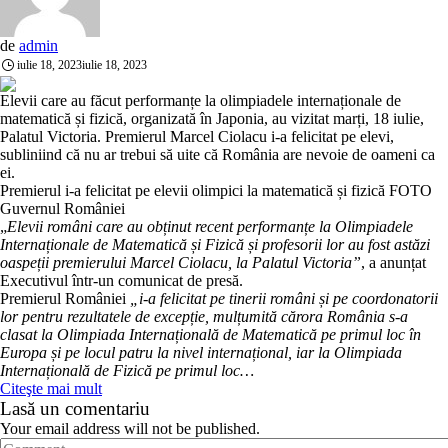
de
admin
iulie 18, 2023
iulie 18, 2023
Elevii care au făcut performanțe la olimpiadele internaționale de
matematică și fizică, organizată în Japonia, au vizitat marți, 18 iulie,
Palatul Victoria. Premierul Marcel Ciolacu i-a felicitat pe elevi,
subliniind că nu ar trebui să uite că România are nevoie de oameni ca
ei.
Premierul i-a felicitat pe elevii olimpici la matematică și fizică FOTO
Guvernul României
„
Elevii români care au obținut recent performanțe la Olimpiadele
Internaționale de Matematică și Fizică și profesorii lor au fost astăzi
oaspeții premierului Marcel Ciolacu, la Palatul Victoria”
, a anunțat
Executivul într-un comunicat de presă.
Premierul României
„i-a felicitat pe tinerii români și pe coordonatorii
lor pentru rezultatele de excepție, mulțumită cărora România s-a
clasat la Olimpiada Internațională de Matematică pe primul loc în
Europa și pe locul patru la nivel internațional, iar la Olimpiada
Internațională de Fizică pe primul loc…
Citeşte mai mult
Lasă un comentariu
Your email address will not be published.