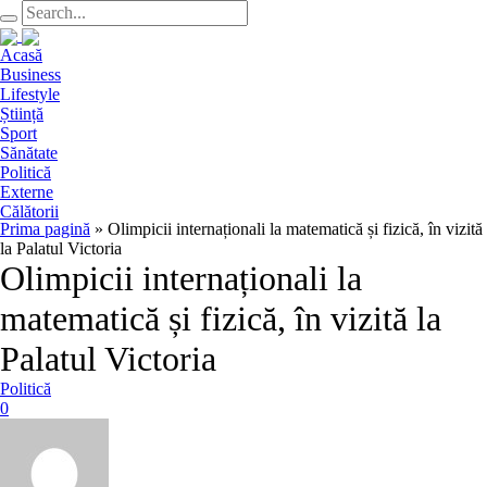
Acasă
Business
Lifestyle
Știință
Sport
Sănătate
Politică
Externe
Călătorii
Prima pagină
»
Olimpicii internaționali la matematică și fizică, în vizită
la Palatul Victoria
Olimpicii internaționali la
matematică și fizică, în vizită la
Palatul Victoria
Politică
0