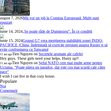
august 7, 2026
Mii vor un job la Comisia Europeană. Mulți sunt
epuizați
iunie 14, 2024
„Se poate râde de Dumnezeu”. În ce condiții
iunie 15, 2024
Grupul G7 vrea menținerea stabilității zonei INDO-
PACIFICE /China, îndemnată să exercite presiuni asupra Rusiei și să
evite confruntarea cu Taiwanul
Tien Nguyen
on
Secretele aromate ale cafelei
11 ani ago
Hey guys. These girls need your helps. Hurry up!!
Tien Nguyen
on
Șeful NATO cere mai multe arme pentru
11 ani ago
Ucraina. ”Poate părea un paradox, dar este cea mai scurtă cale către
pace”
I wish I can live in that cozy house.
Populare
Noi
Comentarii