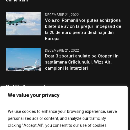
Comentarii
DECEMBRIE 21, 2022
Vola.ro: Românii vor putea achizționa
bilete de avion la prețuri începând de
la 20 de euro pentru destinații din
Europa
DECEMBRIE 21, 2022
Doar 3 zboruri anulate pe Otopeni în
săptămâna Crăciunului. Wizz Air,
campioni la întârzieri
Politicile noastre
We value your privacy
Confidentialitate
We use cookies to enhance your browsing experience, serve
GDPR
personalized ads or content, and analyze our traffic. By
clicking "Accept All", you consent to our use of cookies.