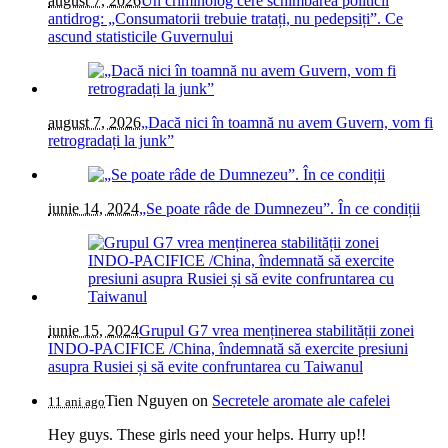
august 7, 2026
Un criminolog cere schimbarea politicii
antidrog: „Consumatorii trebuie tratați, nu pedepsiți”. Ce
ascund statisticile Guvernului
august 7, 2026
„Dacă nici în toamnă nu avem Guvern, vom fi
retrogradați la junk”
iunie 14, 2024
„Se poate râde de Dumnezeu”. În ce condiții
iunie 15, 2024
Grupul G7 vrea menținerea stabilității zonei
INDO-PACIFICE /China, îndemnată să exercite presiuni
asupra Rusiei și să evite confruntarea cu Taiwanul
Tien Nguyen
on
Secretele aromate ale cafelei
11 ani ago
Hey guys. These girls need your helps. Hurry up!!