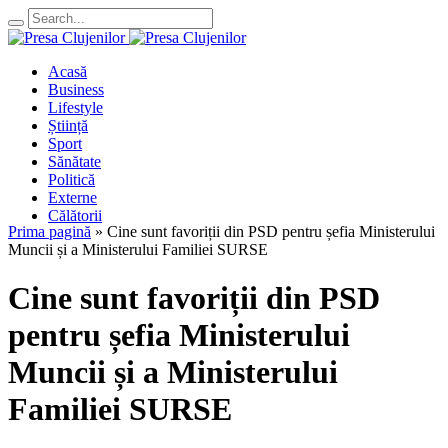
Acasă
Business
Lifestyle
Știință
Sport
Sănătate
Politică
Externe
Călătorii
Prima pagină
»
Cine sunt favoriții din PSD pentru șefia Ministerului
Muncii și a Ministerului Familiei SURSE
Cine sunt favoriții din PSD
pentru șefia Ministerului
Muncii și a Ministerului
Familiei SURSE