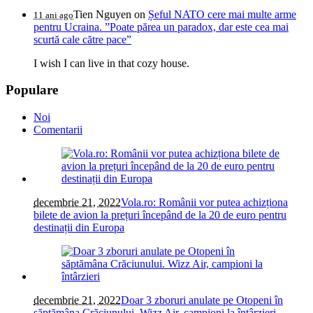
Tien Nguyen
on
Șeful NATO cere mai multe arme
11 ani ago
pentru Ucraina. ”Poate părea un paradox, dar este cea mai
scurtă cale către pace”
I wish I can live in that cozy house.
Populare
Noi
Comentarii
decembrie 21, 2022
Vola.ro: Românii vor putea achizționa
bilete de avion la prețuri începând de la 20 de euro pentru
destinații din Europa
decembrie 21, 2022
Doar 3 zboruri anulate pe Otopeni în
săptămâna Crăciunului. Wizz Air, campioni la întârzieri