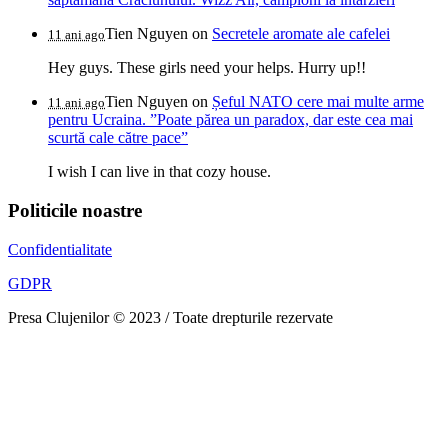
Tien Nguyen
on
Secretele aromate ale cafelei
11 ani ago
Hey guys. These girls need your helps. Hurry up!!
Tien Nguyen
on
Șeful NATO cere mai multe arme
11 ani ago
pentru Ucraina. ”Poate părea un paradox, dar este cea mai
scurtă cale către pace”
I wish I can live in that cozy house.
Politicile noastre
Confidentialitate
GDPR
Presa Clujenilor © 2023 / Toate drepturile rezervate