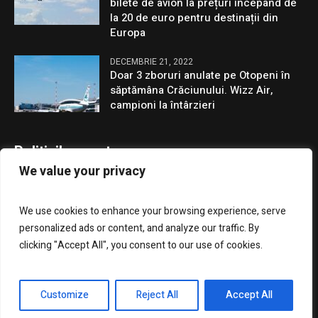
bilete de avion la prețuri începând de
la 20 de euro pentru destinații din
Europa
DECEMBRIE 21, 2022
Doar 3 zboruri anulate pe Otopeni în
săptămâna Crăciunului. Wizz Air,
campioni la întârzieri
Politicile noastre
We value your privacy
Confidentialitate
We use cookies to enhance your browsing experience, serve
GDPR
personalized ads or content, and analyze our traffic. By
clicking "Accept All", you consent to our use of cookies.
Customize
Reject All
Accept All
Presa Clujenilor © 2023 / Toate drepturile rezervate