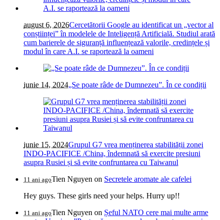
august 6, 2026
Cercetătorii Google au identificat un „vector al
conștiinței” în modelele de Inteligență Artificială. Studiul arată
cum barierele de siguranță influențează valorile, credințele și
modul în care A.I. se raportează la oameni
iunie 14, 2024
„Se poate râde de Dumnezeu”. În ce condiții
iunie 15, 2024
Grupul G7 vrea menținerea stabilității zonei
INDO-PACIFICE /China, îndemnată să exercite presiuni
asupra Rusiei și să evite confruntarea cu Taiwanul
Tien Nguyen
on
Secretele aromate ale cafelei
11 ani ago
Hey guys. These girls need your helps. Hurry up!!
Tien Nguyen
on
Șeful NATO cere mai multe arme
11 ani ago