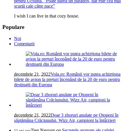
pentru Ucraina. ”Poate părea un paradox, dar este cea mai
scurtă cale către pace”
I wish I can live in that cozy house.
Populare
Noi
Comentarii
decembrie 21, 2022
Vola.ro: Românii vor putea achizționa
bilete de avion la prețuri începând de la 20 de euro pentru
destinații din Europa
decembrie 21, 2022
Doar 3 zboruri anulate pe Otopeni în
săptămâna Crăciunului. Wizz Air, campioni la întârzieri
Tien Nguyen
on
Secretele aromate ale cafelei
11 ani ago