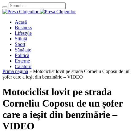
Acasă
Business
Lifestyle
Știință
Sport
Sănătate
Politică
Externe
Călătorii
Prima pagină
»
Motociclist lovit pe strada Corneliu Coposu de un
șofer care a ieșit din benzinărie – VIDEO
Motociclist lovit pe strada
Corneliu Coposu de un șofer
care a ieșit din benzinărie –
VIDEO