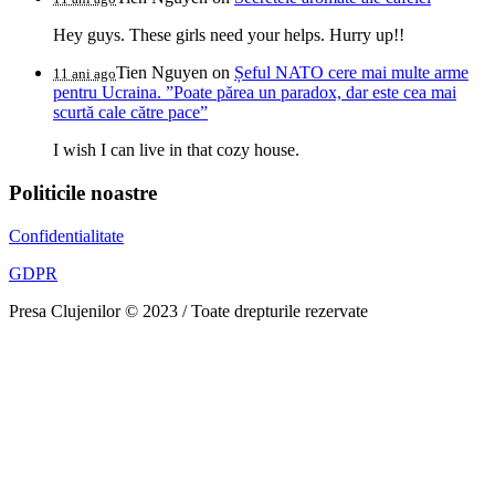
Hey guys. These girls need your helps. Hurry up!!
Tien Nguyen
on
Șeful NATO cere mai multe arme
11 ani ago
pentru Ucraina. ”Poate părea un paradox, dar este cea mai
scurtă cale către pace”
I wish I can live in that cozy house.
Politicile noastre
Confidentialitate
GDPR
Presa Clujenilor © 2023 / Toate drepturile rezervate