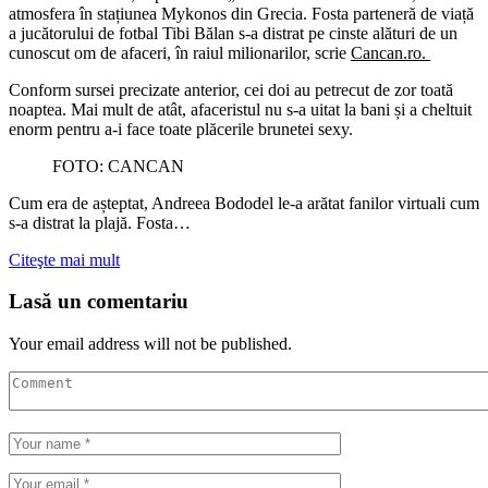
atmosfera în stațiunea Mykonos din Grecia. Fosta parteneră de viață
a jucătorului de fotbal Tibi Bălan s-a distrat pe cinste alături de un
cunoscut om de afaceri, în raiul milionarilor, scrie
Cancan.ro.
Conform sursei precizate anterior, cei doi au petrecut de zor toată
noaptea. Mai mult de atât, afaceristul nu s-a uitat la bani și a cheltuit
enorm pentru a-i face toate plăcerile brunetei sexy.
FOTO: CANCAN
Cum era de așteptat, Andreea Bododel le-a arătat fanilor virtuali cum
s-a distrat la plajă. Fosta…
Citeşte mai mult
Lasă un comentariu
Your email address will not be published.