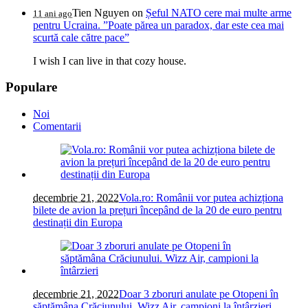
Tien Nguyen
on
Șeful NATO cere mai multe arme
11 ani ago
pentru Ucraina. ”Poate părea un paradox, dar este cea mai
scurtă cale către pace”
I wish I can live in that cozy house.
Populare
Noi
Comentarii
decembrie 21, 2022
Vola.ro: Românii vor putea achizționa
bilete de avion la prețuri începând de la 20 de euro pentru
destinații din Europa
decembrie 21, 2022
Doar 3 zboruri anulate pe Otopeni în
săptămâna Crăciunului. Wizz Air, campioni la întârzieri