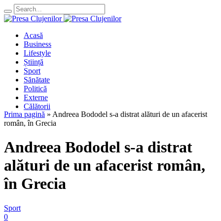
Acasă
Business
Lifestyle
Știință
Sport
Sănătate
Politică
Externe
Călătorii
Prima pagină
»
Andreea Bododel s-a distrat alături de un afacerist
român, în Grecia
Andreea Bododel s-a distrat
alături de un afacerist român,
în Grecia
Sport
0