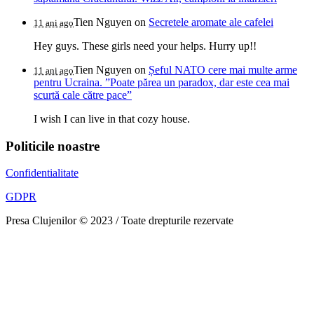
Tien Nguyen
on
Secretele aromate ale cafelei
11 ani ago
Hey guys. These girls need your helps. Hurry up!!
Tien Nguyen
on
Șeful NATO cere mai multe arme
11 ani ago
pentru Ucraina. ”Poate părea un paradox, dar este cea mai
scurtă cale către pace”
I wish I can live in that cozy house.
Politicile noastre
Confidentialitate
GDPR
Presa Clujenilor © 2023 / Toate drepturile rezervate