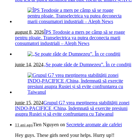
august 8, 2026
ÎPS Teodosie a mers pe câmp să se roage
pentru ploaie. Transelectrica va putea deconecta marii
consumatori industriali – Aleph News
iunie 14, 2024
„Se poate râde de Dumnezeu”. În ce condiții
iunie 15, 2024
Grupul G7 vrea menținerea stabilității zonei
INDO-PACIFICE /China, îndemnată să exercite presiuni
asupra Rusiei și să evite confruntarea cu Taiwanul
Tien Nguyen
on
Secretele aromate ale cafelei
11 ani ago
Hey guys. These girls need your helps. Hurry up!!