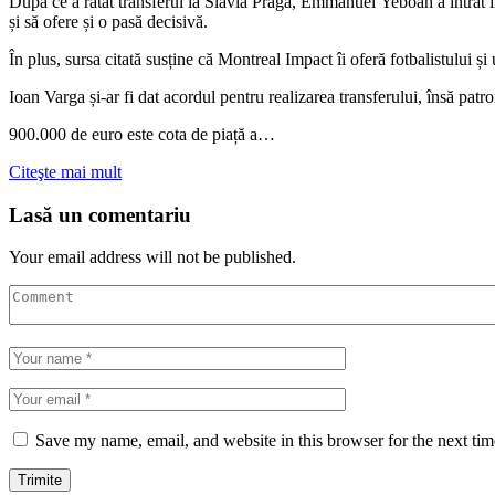
După ce a ratat transferul la Slavia Praga, Emmanuel Yeboah a intrat în
și să ofere și o pasă decisivă.
În plus, sursa citată susține că Montreal Impact îi oferă fotbalistului
Ioan Varga și-ar fi dat acordul pentru realizarea transferului, însă patr
900.000 de euro este cota de piață a…
Citeşte mai mult
Lasă un comentariu
Your email address will not be published.
Save my name, email, and website in this browser for the next ti