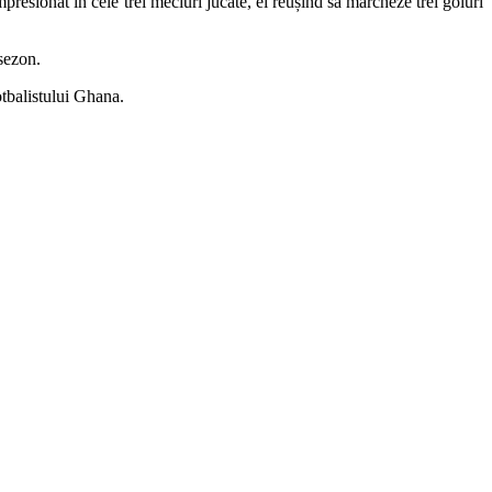
resionat în cele trei meciuri jucate, el reușind să marcheze trei goluri
 sezon.
fotbalistului Ghana.