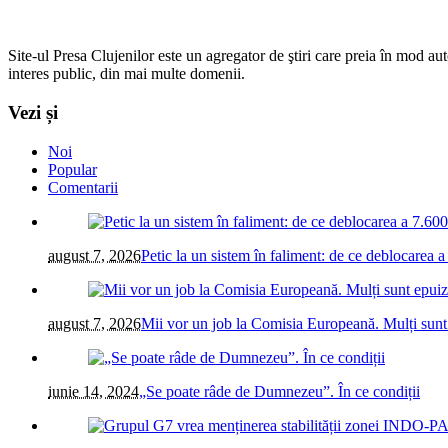
Site-ul Presa Clujenilor este un agregator de ştiri care preia în mod auto
interes public, din mai multe domenii.
Vezi și
Noi
Popular
Comentarii
august 7, 2026
Petic la un sistem în faliment: de ce deblocarea a 
august 7, 2026
Mii vor un job la Comisia Europeană. Mulți sunt
iunie 14, 2024
„Se poate râde de Dumnezeu”. În ce condiții