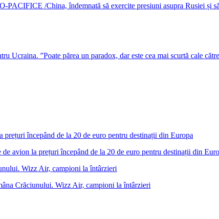
DO-PACIFICE /China, îndemnată să exercite presiuni asupra Rusiei și s
u Ucraina. ”Poate părea un paradox, dar este cea mai scurtă cale cătr
 de avion la prețuri începând de la 20 de euro pentru destinații din Eur
âna Crăciunului. Wizz Air, campioni la întârzieri