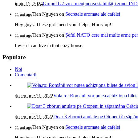
iunie 15, 2024
Grupul G7 vrea menținerea stabilității zonei IN
Tien Nguyen
on
Secretele aromate ale cafelei
11 ani ago
Hey guys. These girls need your helps. Hurry up!!
Tien Nguyen
on
Șeful NATO cere mai multe arme pentr
11 ani ago
I wish I can live in that cozy house.
Populare
Noi
Comentarii
decembrie 21, 2022
Vola.ro: Românii vor putea achizționa bilete
decembrie 21, 2022
Doar 3 zboruri anulate pe Otopeni în săptăm
Tien Nguyen
on
Secretele aromate ale cafelei
11 ani ago
Hey guys. These girls need your helps. Hurry up!!