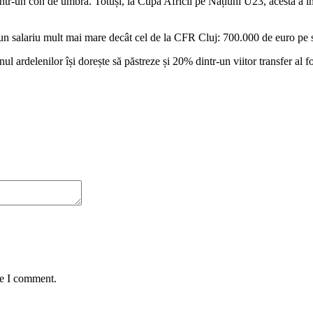
tr-un con de umbră. Totuși, la Cupa Africii pe Națiuni U23, acesta a imp
 și un salariu mult mai mare decât cel de la CFR Cluj: 700.000 de euro pe
onul ardelenilor își dorește să păstreze și 20% dintr-un viitor transfer al 
me I comment.