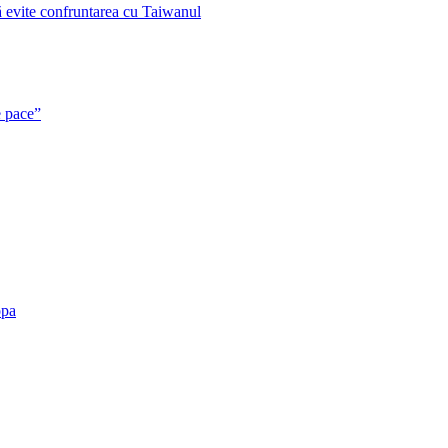
ă evite confruntarea cu Taiwanul
e pace”
opa