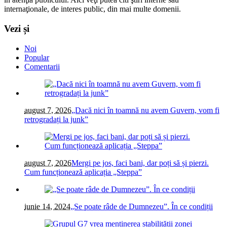
internaţionale, de interes public, din mai multe domenii.
Vezi și
Noi
Popular
Comentarii
august 7, 2026
„Dacă nici în toamnă nu avem Guvern, vom fi
retrogradați la junk”
august 7, 2026
Mergi pe jos, faci bani, dar poți să și pierzi.
Cum funcționează aplicația „Steppa”
iunie 14, 2024
„Se poate râde de Dumnezeu”. În ce condiții