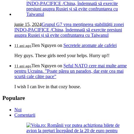
iunie 15, 2024
Grupul G7 vrea menținerea stabilității zonei
INDO-PACIFICE /China, îndemnată să exercite presiuni
asupra Rusiei și să evite confruntarea cu Taiwanul
Tien Nguyen
on
Secretele aromate ale cafelei
11 ani ago
Hey guys. These girls need your helps. Hurry up!!
Tien Nguyen
on
Șeful NATO cere mai multe arme
11 ani ago
pentru Ucraina. ”Poate părea un paradox, dar este cea mai
scurtă cale către pace”
I wish I can live in that cozy house.
Populare
Noi
Comentarii