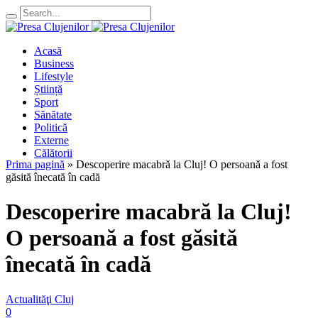
Acasă
Business
Lifestyle
Știință
Sport
Sănătate
Politică
Externe
Călătorii
Prima pagină
»
Descoperire macabră la Cluj! O persoană a fost
găsită înecată în cadă
Descoperire macabră la Cluj!
O persoană a fost găsită
înecată în cadă
Actualităţi Cluj
0