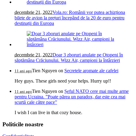
decembrie 21, 2022
Vola.ro: Românii vor putea achizționa
bilete de avion la prețuri începând de la 20 de euro pentru
destinații din Europa
decembrie 21, 2022
Doar 3 zboruri anulate pe Otopeni în
săptămâna Crăciunului. Wizz Air, campioni la întârzieri
Tien Nguyen
on
Secretele aromate ale cafelei
11 ani ago
Hey guys. These girls need your helps. Hurry up!!
Tien Nguyen
on
Șeful NATO cere mai multe arme
11 ani ago
pentru Ucraina. ”Poate părea un paradox, dar este cea mai
scurtă cale către pace”
I wish I can live in that cozy house.
Politicile noastre