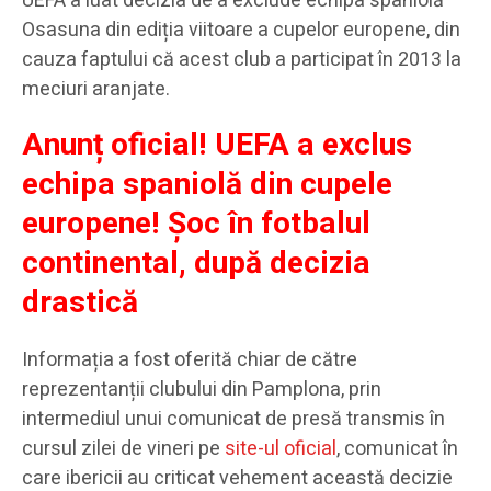
UEFA a luat decizia de a exclude echipa spaniolă
Osasuna din ediția viitoare a cupelor europene, din
cauza faptului că acest club a participat în 2013 la
meciuri aranjate.
Anunț oficial! UEFA a exclus
echipa spaniolă din cupele
europene! Șoc în fotbalul
continental, după decizia
drastică
Informația a fost oferită chiar de către
reprezentanții clubului din Pamplona, prin
intermediul unui comunicat de presă transmis în
cursul zilei de vineri pe
site-ul oficial
, comunicat în
care ibericii au criticat vehement această decizie