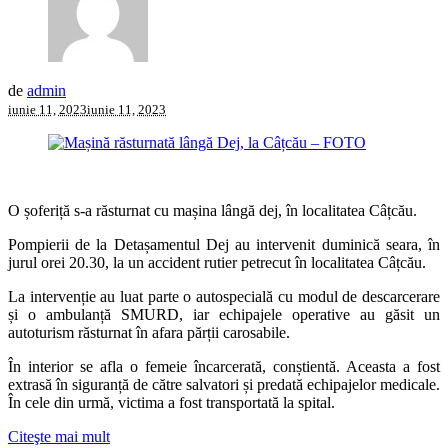
de
admin
iunie 11, 2023
iunie 11, 2023
O șoferiță s-a răsturnat cu mașina lângă dej, în localitatea Câțcău.
Pompierii de la Detașamentul Dej au intervenit duminică seara, în
jurul orei 20.30, la un accident rutier petrecut în localitatea Câțcău.
La intervenție au luat parte o autospecială cu modul de descarcerare
și o ambulanță SMURD, iar echipajele operative au găsit un
autoturism răsturnat în afara părții carosabile.
În interior se afla o femeie încarcerată, conștientă. Aceasta a fost
extrasă în siguranță de către salvatori și predată echipajelor medicale.
În cele din urmă, victima a fost transportată la spital.
Citeşte mai mult