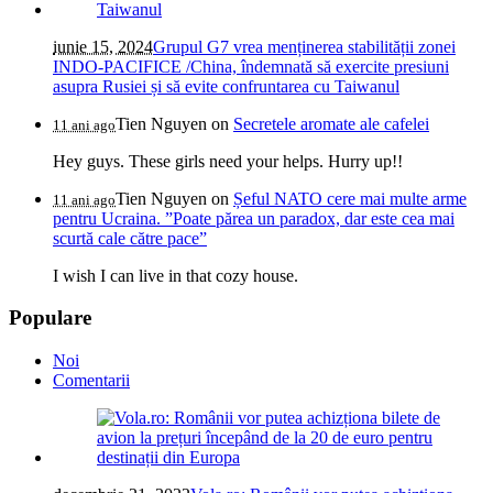
iunie 15, 2024
Grupul G7 vrea menținerea stabilității zonei
INDO-PACIFICE /China, îndemnată să exercite presiuni
asupra Rusiei și să evite confruntarea cu Taiwanul
Tien Nguyen
on
Secretele aromate ale cafelei
11 ani ago
Hey guys. These girls need your helps. Hurry up!!
Tien Nguyen
on
Șeful NATO cere mai multe arme
11 ani ago
pentru Ucraina. ”Poate părea un paradox, dar este cea mai
scurtă cale către pace”
I wish I can live in that cozy house.
Populare
Noi
Comentarii