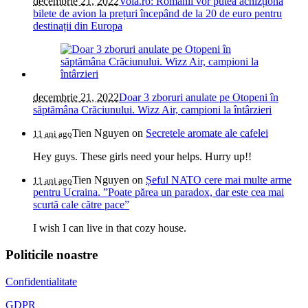
decembrie 21, 2022
Vola.ro: Românii vor putea achizționa
bilete de avion la prețuri începând de la 20 de euro pentru
destinații din Europa
decembrie 21, 2022
Doar 3 zboruri anulate pe Otopeni în
săptămâna Crăciunului. Wizz Air, campioni la întârzieri
Tien Nguyen
on
Secretele aromate ale cafelei
11 ani ago
Hey guys. These girls need your helps. Hurry up!!
Tien Nguyen
on
Șeful NATO cere mai multe arme
11 ani ago
pentru Ucraina. ”Poate părea un paradox, dar este cea mai
scurtă cale către pace”
I wish I can live in that cozy house.
Politicile noastre
Confidentialitate
GDPR