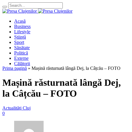
Acasă
Business
Lifestyle
Știință
Sport
Sănătate
Politică
Externe
Călătorii
Prima pagină
»
Mașină răsturnată lângă Dej, la Câțcău – FOTO
Mașină răsturnată lângă Dej,
la Câțcău – FOTO
Actualităţi Cluj
0