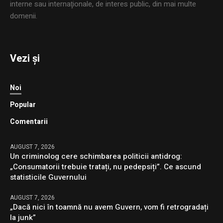
interne sau internaţionale, de interes public, din mai multe
domenii.
Vezi și
Noi
Popular
Comentarii
AUGUST 7, 2026
Un criminolog cere schimbarea politicii antidrog:
„Consumatorii trebuie tratați, nu pedepsiți”. Ce ascund
statisticile Guvernului
AUGUST 7, 2026
„Dacă nici în toamnă nu avem Guvern, vom fi retrogradați
la junk”