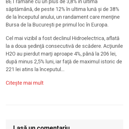
BET rămâne cu un plus de 3,8% în ultima
săptămână, de peste 12% în ultima lună şi de 38%
de la începutul anului, un randament care menţine
Bursa de la Bucureşti pe primul loc în Europa.
Cel mai vizibil a fost declinul Hidroelectrica, aflată
la a doua şedinţă consecutivă de scădere. Acţiunile
H2O au pierdut marţi aproape 4%, până la 206 lei,
după minus 2,5% luni, iar faţă de maximul istoric de
221 lei atins la începutul…
Citeşte mai mult
Lasă un comentariu