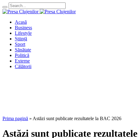
Acasă
Business
Lifestyle
Știință
Sport
Sănătate
Politică
Externe
Călătorii
Prima pagină
»
Astăzi sunt publicate rezultatele la BAC 2026
Astăzi sunt publicate rezultatel