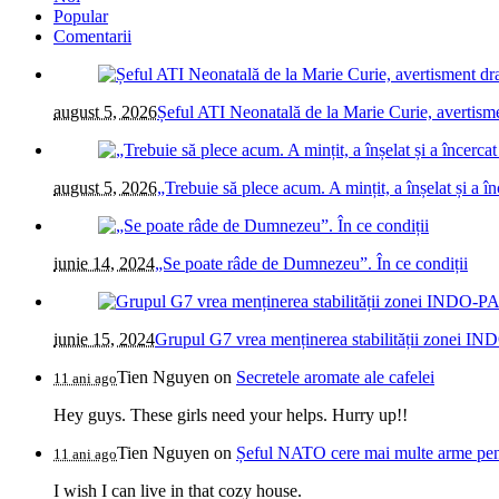
Popular
Comentarii
august 5, 2026
Șeful ATI Neonatală de la Marie Curie, avertism
august 5, 2026
„Trebuie să plece acum. A mințit, a înșelat și a 
iunie 14, 2024
„Se poate râde de Dumnezeu”. În ce condiții
iunie 15, 2024
Grupul G7 vrea menținerea stabilității zonei IN
Tien Nguyen
on
Secretele aromate ale cafelei
11 ani ago
Hey guys. These girls need your helps. Hurry up!!
Tien Nguyen
on
Șeful NATO cere mai multe arme pentr
11 ani ago
I wish I can live in that cozy house.