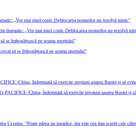
ent dramatic: „Vor mai muri copii. Deblocarea posturilor nu rezolvă nim
încercat să se îmbogățească pe seama sportului”
DO-PACIFICE /China, îndemnată să exercite presiuni asupra Rusiei și s
u Ucraina. ”Poate părea un paradox, dar este cea mai scurtă cale cătr