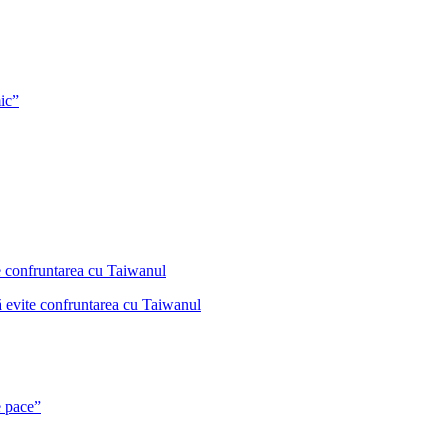
ic”
ă evite confruntarea cu Taiwanul
e pace”