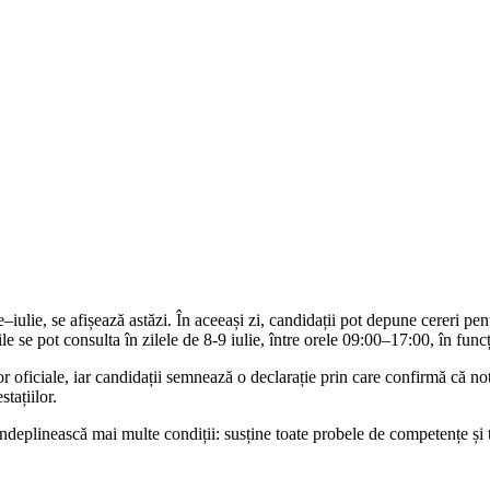
ulie, se afișează astăzi. În aceeași zi, candidații pot depune cereri pent
ile se pot consulta în zilele de 8-9 iulie, între orele 09:00–17:00, în fun
 oficiale, iar candidații semnează o declarație prin care confirmă că not
tațiilor.
eplinească mai multe condiții: susține toate probele de competențe și t