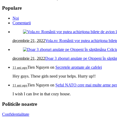
Populare
Noi
Comentarii
decembrie 21, 2022
Vola.ro: Românii vor putea achizționa bilete
decembrie 21, 2022
Doar 3 zboruri anulate pe Otopeni în săptăm
Tien Nguyen
on
Secretele aromate ale cafelei
11 ani ago
Hey guys. These girls need your helps. Hurry up!!
Tien Nguyen
on
Șeful NATO cere mai multe arme pentr
11 ani ago
I wish I can live in that cozy house.
Politicile noastre
Confidentialitate