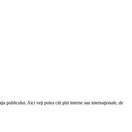
a publicului. Aici veţi putea citi ştiri interne sau internaţionale, de