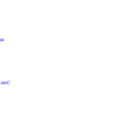
opa
e pace”