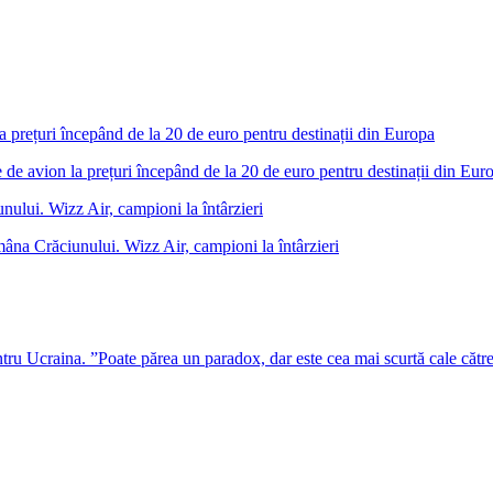
 de avion la prețuri începând de la 20 de euro pentru destinații din Eur
âna Crăciunului. Wizz Air, campioni la întârzieri
u Ucraina. ”Poate părea un paradox, dar este cea mai scurtă cale cătr