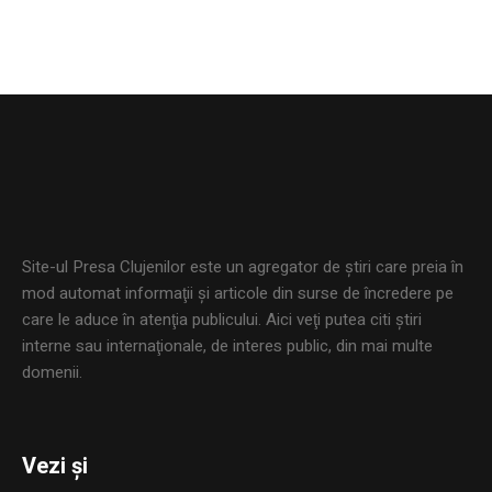
Site-ul Presa Clujenilor este un agregator de ştiri care preia în
mod automat informaţii şi articole din surse de încredere pe
care le aduce în atenţia publicului. Aici veţi putea citi ştiri
interne sau internaţionale, de interes public, din mai multe
domenii.
Vezi și