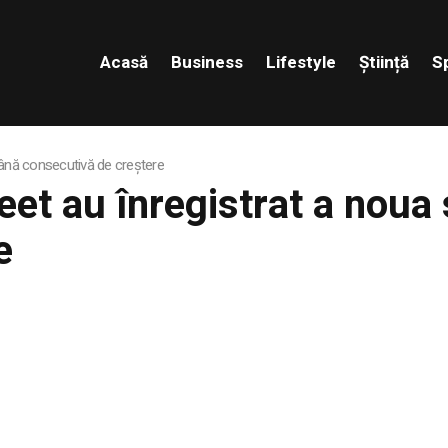
Acasă
Business
Lifestyle
Știință
S
mână consecutivă de creştere
reet au înregistrat a nou
e