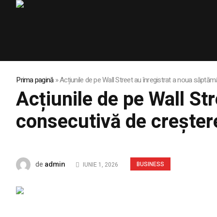
Prima pagină
»
Acțiunile de pe Wall Street au înregistrat a noua săptă
Acțiunile de pe Wall St
consecutivă de creşter
admin
de
BUSINESS
IUNIE 1, 2026