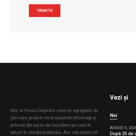
Vezi și
Site-ul Presa Clujenilor este un agregator de
Noi
ştiri care preia în mod automat informaţii şi
articole din surse de încredere pe care le
AUGUST 6, 202
aduce în atenţia publicului. Aici veţi putea citi
După 25 de a