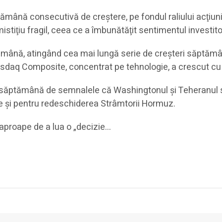
tămână consecutivă de creştere, pe fondul raliului acţiunil
tiţiu fragil, ceea ce a îmbunătăţit sentimentul investitori
ămână, atingând cea mai lungă serie de creşteri săptămâ
e Nasdaq Composite, concentrat pe tehnologie, a crescut c
tă săptămână de semnalele că Washingtonul şi Teheranul 
zile şi pentru redeschiderea Strâmtorii Hormuz.
 aproape de a lua o „decizie…