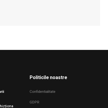
Politicile noastre
rii
Confidentialitate
GDPR
hizționa