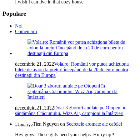
I wish I can live in that cozy house.
Populare
Noi
Comentarii
decembrie 21, 2022
Vola.ro: Românii vor putea achizționa
bilete de avion la prețuri începând de la 20 de euro pentru
destinații din Europa
decembrie 21, 2022
Doar 3 zboruri anulate pe Otopeni în
săptămâna Crăciunului. Wizz Air, campioni la întârzieri
Tien Nguyen
on
Secretele aromate ale cafelei
11 ani ago
Hey guys. These girls need your helps. Hurry up!!