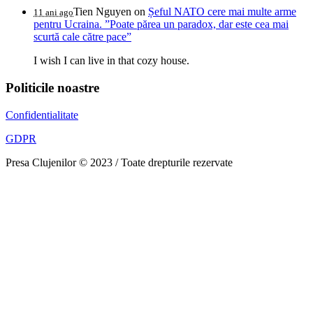
Tien Nguyen
on
Șeful NATO cere mai multe arme
11 ani ago
pentru Ucraina. ”Poate părea un paradox, dar este cea mai
scurtă cale către pace”
I wish I can live in that cozy house.
Politicile noastre
Confidentialitate
GDPR
Presa Clujenilor © 2023 / Toate drepturile rezervate