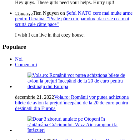
Hey guys. These girls need your helps. Hurry up!!
Tien Nguyen
on
Șeful NATO cere mai multe arme
11 ani ago
pentru Ucraina. ”Poate părea un paradox, dar este cea mai
scurtă cale către pace”
I wish I can live in that cozy house.
Populare
Noi
Comentarii
decembrie 21, 2022
Vola.ro: Românii vor putea achizționa
bilete de avion la prețuri începând de la 20 de euro pentru
destinații din Europa