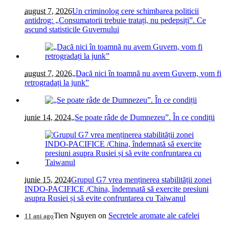
august 7, 2026
Un criminolog cere schimbarea politicii
antidrog: „Consumatorii trebuie tratați, nu pedepsiți”. Ce
ascund statisticile Guvernului
august 7, 2026
„Dacă nici în toamnă nu avem Guvern, vom fi
retrogradați la junk”
iunie 14, 2024
„Se poate râde de Dumnezeu”. În ce condiții
iunie 15, 2024
Grupul G7 vrea menținerea stabilității zonei
INDO-PACIFICE /China, îndemnată să exercite presiuni
asupra Rusiei și să evite confruntarea cu Taiwanul
Tien Nguyen
on
Secretele aromate ale cafelei
11 ani ago