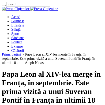
Acasă
Business
Lifestyle
Știință
Sport
Sănătate
Politică
Externe
Călătorii
Prima pagină
»
Papa Leon al XIV-lea merge în Franța, în
septembrie. Este prima vizită a unui Suveran Pontif în Franța în
ultimii 18 ani – Aleph News
Papa Leon al XIV-lea merge în
Franța, în septembrie. Este
prima vizită a unui Suveran
Pontif în Franța în ultimii 18