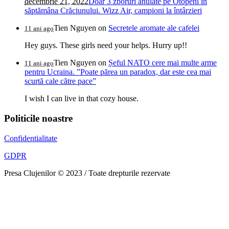
decembrie 21, 2022
Doar 3 zboruri anulate pe Otopeni în
săptămâna Crăciunului. Wizz Air, campioni la întârzieri
Tien Nguyen
on
Secretele aromate ale cafelei
11 ani ago
Hey guys. These girls need your helps. Hurry up!!
Tien Nguyen
on
Șeful NATO cere mai multe arme
11 ani ago
pentru Ucraina. ”Poate părea un paradox, dar este cea mai
scurtă cale către pace”
I wish I can live in that cozy house.
Politicile noastre
Confidentialitate
GDPR
Presa Clujenilor © 2023 / Toate drepturile rezervate