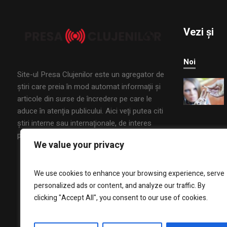
Vezi și
Noi
Site-ul Presa Clujenilor este un agregator de
ştiri care preia în mod automat informaţii şi
articole din surse de încredere pe care le
aduce în atenţia publicului. Aici veţi putea citi
ştiri interne sau internaţionale, de interes
public, din mai multe domenii.
We value your privacy
We use cookies to enhance your browsing experience, serve
personalized ads or content, and analyze our traffic. By
clicking "Accept All", you consent to our use of cookies.