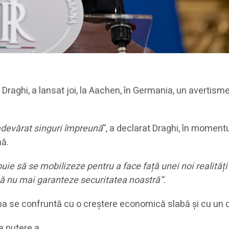
Draghi, a lansat joi, la Aachen, în Germania, un avertism
adevărat singuri împreună
”, a declarat Draghi, în momentu
nă.
uie să se mobilizeze pentru a face față unei noi realități
 să nu mai garanteze securitatea noastră”.
a se confruntă cu o creștere economică slabă și cu un d
la putere a…