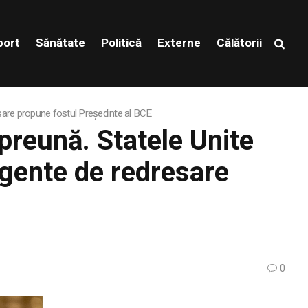
port
Sănătate
Politică
Externe
Călătorii
sare propune fostul Președinte al BCE
preună. Statele Unite
rgente de redresare
0