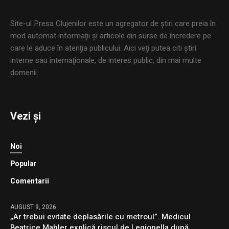
Site-ul Presa Clujenilor este un agregator de ştiri care preia în
mod automat informaţii şi articole din surse de încredere pe
care le aduce în atenţia publicului. Aici veţi putea citi ştiri
interne sau internaţionale, de interes public, din mai multe
domenii.
Vezi și
Noi
Popular
Comentarii
AUGUST 9, 2026
„Ar trebui evitate deplasările cu metroul”. Medicul
Beatrice Mahler explică riscul de Legionella după