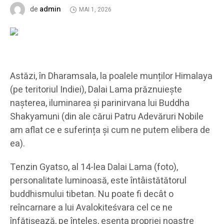
admin
de
MAI 1, 2026
Astăzi, în Dharamsala, la poalele munților Himalaya
(pe teritoriul Indiei), Dalai Lama prăznuiește
nașterea, iluminarea și parinirvana lui Buddha
Shakyamuni (din ale cărui Patru Adevăruri Nobile
am aflat ce e suferința și cum ne putem elibera de
ea).
Tenzin Gyatso, al 14-lea Dalai Lama (foto),
personalitate luminoasă, este întâistătătorul
buddhismului tibetan. Nu poate fi decât o
reîncarnare a lui Avalokiteśvara cel ce ne
înfățișează, pe înțeles, esența propriei noastre