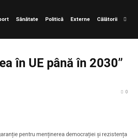
port
Sănătate
Politică
Externe
Călătorii
ea în UE până în 2030”
0
garanție pentru menținerea democrației și rezistența