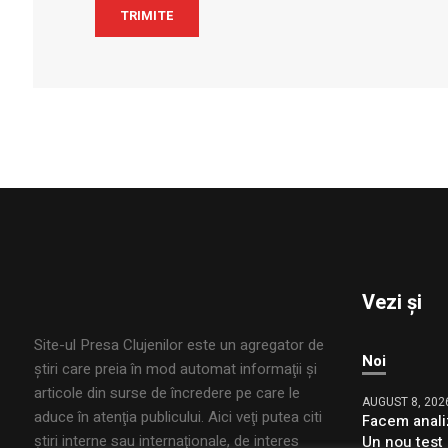
Vezi și
Site-ul Presa Clujenilor este un agregator de
Noi
ştiri care preia în mod automat informaţii şi
articole din surse de încredere pe care le
AUGUST 8, 202
aduce în atenţia publicului. Aici veţi putea citi
Facem anali
ştiri interne sau internaţionale, de interes
Un nou test 