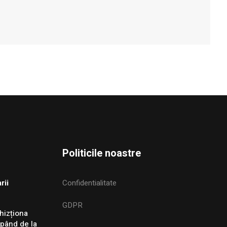
Politicile noastre
rii
Confidentialitate
GDPR
hizționa
epând de la