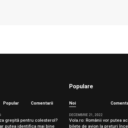
Populare
Popular
Comentarii
Noi
Comenta
6
DECEMBRIE 21, 2022
za greșită pentru colesterol?
Vola.ro: Românii vor putea ac
ar putea identifica mai bine
bilete de avion la prețuri înc