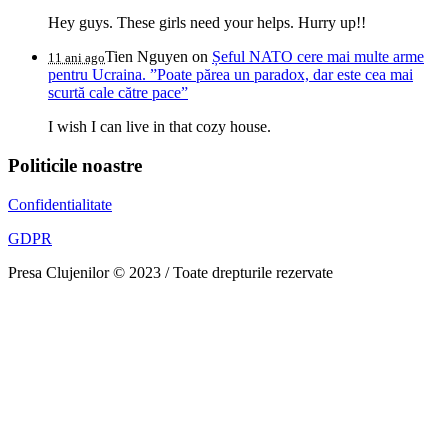
Hey guys. These girls need your helps. Hurry up!!
Tien Nguyen
on
Șeful NATO cere mai multe arme
11 ani ago
pentru Ucraina. ”Poate părea un paradox, dar este cea mai
scurtă cale către pace”
I wish I can live in that cozy house.
Politicile noastre
Confidentialitate
GDPR
Presa Clujenilor © 2023 / Toate drepturile rezervate