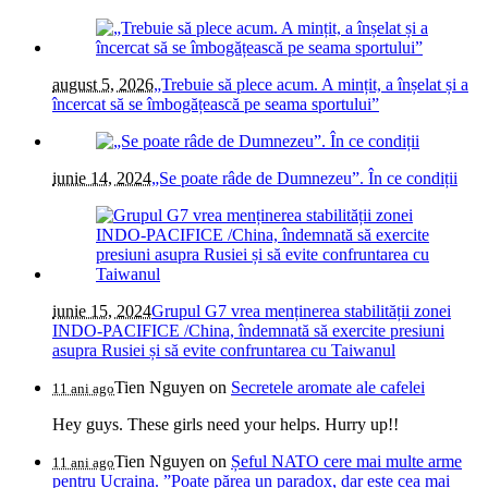
august 5, 2026
„Trebuie să plece acum. A mințit, a înșelat și a
încercat să se îmbogățească pe seama sportului”
iunie 14, 2024
„Se poate râde de Dumnezeu”. În ce condiții
iunie 15, 2024
Grupul G7 vrea menținerea stabilității zonei
INDO-PACIFICE /China, îndemnată să exercite presiuni
asupra Rusiei și să evite confruntarea cu Taiwanul
Tien Nguyen
on
Secretele aromate ale cafelei
11 ani ago
Hey guys. These girls need your helps. Hurry up!!
Tien Nguyen
on
Șeful NATO cere mai multe arme
11 ani ago
pentru Ucraina. ”Poate părea un paradox, dar este cea mai