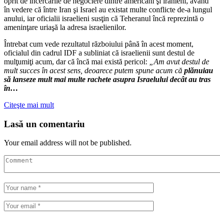
oprit de încercările de negociere dintre americani şi iranieni, având
în vedere că între Iran şi Israel au existat multe conflicte de-a lungul
anului, iar oficialii israelieni susţin că Teheranul încă reprezintă o
ameninţare uriaşă la adresa israelienilor.
Întrebat cum vede rezultatul războiului până în acest moment,
oficialul din cadrul IDF a subliniat că israelienii sunt destul de
mulţumiţi acum, dar că încă mai există pericol:
„Am avut destul de
mult succes în acest sens, deoarece putem spune acum că
plănuiau
să lanseze mult mai multe rachete asupra Israelului decât au tras
în…
Citeşte mai mult
Lasă un comentariu
Your email address will not be published.