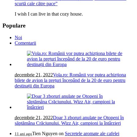
scurtă cale către pace”
I wish I can live in that cozy house.
Populare
Noi
Comentarii
decembrie 21, 2022
Vola.ro: Românii vor putea achizționa
bilete de avion la prețuri începând de la 20 de euro pentru
destinații din Europa
decembrie 21, 2022
Doar 3 zboruri anulate pe Otopeni în
săptămâna Crăciunului. Wizz Air, campioni la întârzieri
Tien Nguyen
on
Secretele aromate ale cafelei
11 ani ago