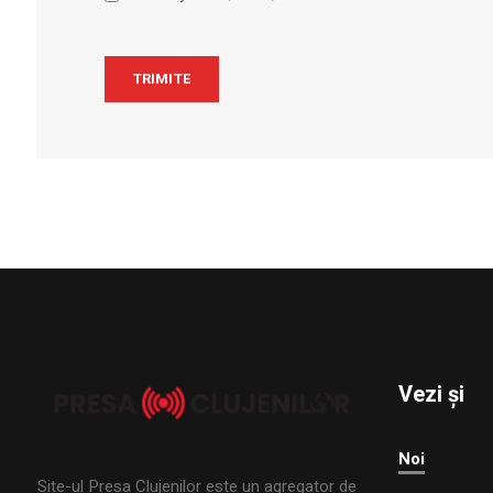
Vezi și
Noi
Site-ul Presa Clujenilor este un agregator de