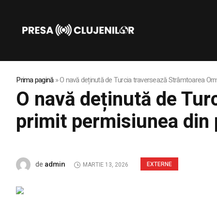
Prima pagină
»
O navă deținută de Turcia traversează Strâmtoarea Ormu
O navă deținută de Tur
primit permisiunea din 
admin
de
EXTERNE
MARTIE 13, 2026