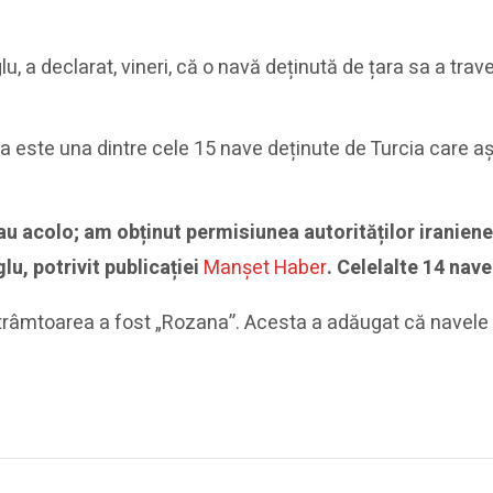
lu, a declarat, vineri, că o navă deținută de țara sa a tra
a este una dintre cele 15 nave deținute de Turcia care aște
au acolo; am obținut permisiunea autorităților iraniene
lu, potrivit publicației
Manșet Haber
. Celelalte 14 nave
 strâmtoarea a fost „Rozana”. Acesta a adăugat că navele