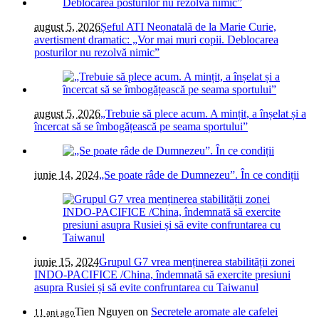
august 5, 2026
Șeful ATI Neonatală de la Marie Curie,
avertisment dramatic: „Vor mai muri copii. Deblocarea
posturilor nu rezolvă nimic”
august 5, 2026
„Trebuie să plece acum. A mințit, a înșelat și a
încercat să se îmbogățească pe seama sportului”
iunie 14, 2024
„Se poate râde de Dumnezeu”. În ce condiții
iunie 15, 2024
Grupul G7 vrea menținerea stabilității zonei
INDO-PACIFICE /China, îndemnată să exercite presiuni
asupra Rusiei și să evite confruntarea cu Taiwanul
Tien Nguyen
on
Secretele aromate ale cafelei
11 ani ago