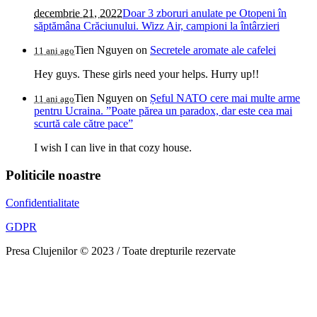
decembrie 21, 2022
Doar 3 zboruri anulate pe Otopeni în
săptămâna Crăciunului. Wizz Air, campioni la întârzieri
Tien Nguyen
on
Secretele aromate ale cafelei
11 ani ago
Hey guys. These girls need your helps. Hurry up!!
Tien Nguyen
on
Șeful NATO cere mai multe arme
11 ani ago
pentru Ucraina. ”Poate părea un paradox, dar este cea mai
scurtă cale către pace”
I wish I can live in that cozy house.
Politicile noastre
Confidentialitate
GDPR
Presa Clujenilor © 2023 / Toate drepturile rezervate