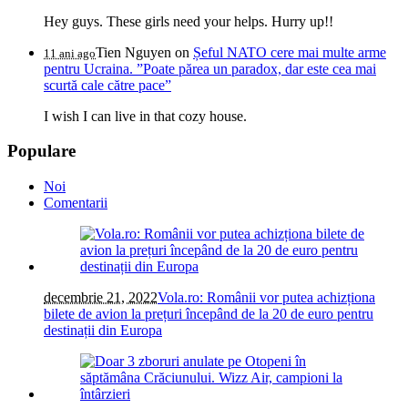
Hey guys. These girls need your helps. Hurry up!!
Tien Nguyen
on
Șeful NATO cere mai multe arme
11 ani ago
pentru Ucraina. ”Poate părea un paradox, dar este cea mai
scurtă cale către pace”
I wish I can live in that cozy house.
Populare
Noi
Comentarii
decembrie 21, 2022
Vola.ro: Românii vor putea achizționa
bilete de avion la prețuri începând de la 20 de euro pentru
destinații din Europa