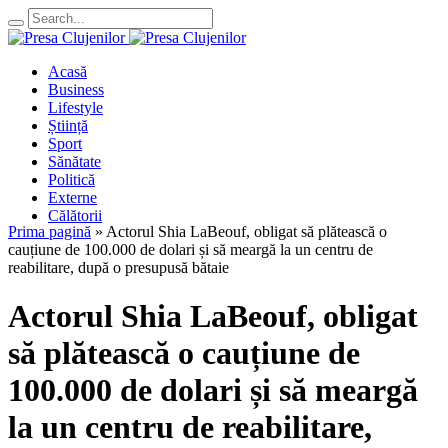
Acasă
Business
Lifestyle
Știință
Sport
Sănătate
Politică
Externe
Călătorii
Prima pagină
»
Actorul Shia LaBeouf, obligat să plătească o
cauțiune de 100.000 de dolari și să meargă la un centru de
reabilitare, după o presupusă bătaie
Actorul Shia LaBeouf, obligat
să plătească o cauțiune de
100.000 de dolari și să meargă
la un centru de reabilitare,