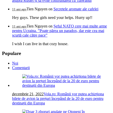
asupra Rusiei și să evite confruntarea cu Taiwanul
Tien Nguyen
on
Secretele aromate ale cafelei
11 ani ago
Hey guys. These girls need your helps. Hurry up!!
Tien Nguyen
on
Șeful NATO cere mai multe arme
11 ani ago
pentru Ucraina. ”Poate părea un paradox, dar este cea mai
scurtă cale către pace”
I wish I can live in that cozy house.
Populare
Noi
Comentarii
decembrie 21, 2022
Vola.ro: Românii vor putea achizționa
bilete de avion la prețuri începând de la 20 de euro pentru
destinații din Europa