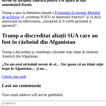
nevoie de sprijinul Americii pentru a se apăra în fața
amenințării Rusiei.
Trump a spus la întrunirea anuală a
Forumului Economic Mondial
de la Davos
că „existența NATO se datorează Americii” și că dacă
americanii nu interveneau, „europenii ar fi vorbit germană și
japoneză”.
Trump a discreditat aliații SUA care au
fost în războiul din Afganistan
Trump a discreditat și contribuția celorlalte state aliate în războiul
Americii din Afganistan.
„Nu am avut niciodată nevoie de ei… Vor spune că au trimis niște
trupe în Afganistan… și au…
Citeşte mai mult
Lasă un comentariu
Your email address will not be published.