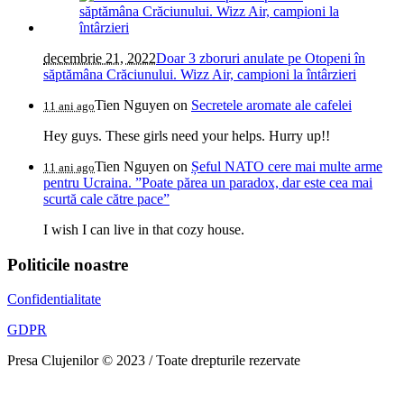
decembrie 21, 2022
Doar 3 zboruri anulate pe Otopeni în
săptămâna Crăciunului. Wizz Air, campioni la întârzieri
Tien Nguyen
on
Secretele aromate ale cafelei
11 ani ago
Hey guys. These girls need your helps. Hurry up!!
Tien Nguyen
on
Șeful NATO cere mai multe arme
11 ani ago
pentru Ucraina. ”Poate părea un paradox, dar este cea mai
scurtă cale către pace”
I wish I can live in that cozy house.
Politicile noastre
Confidentialitate
GDPR
Presa Clujenilor © 2023 / Toate drepturile rezervate