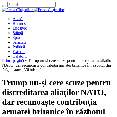
Acasă
Business
Lifestyle
Știință
Sport
Sănătate
Politică
Externe
Călătorii
Prima pagină
»
Trump nu-și cere scuze pentru discreditarea aliaților
NATO, dar recunoaște contribuția armatei britanice în războiul din
Afganistan: „Vă iubim”
Trump nu-și cere scuze pentru
discreditarea aliaților NATO,
dar recunoaște contribuția
armatei britanice în războiul