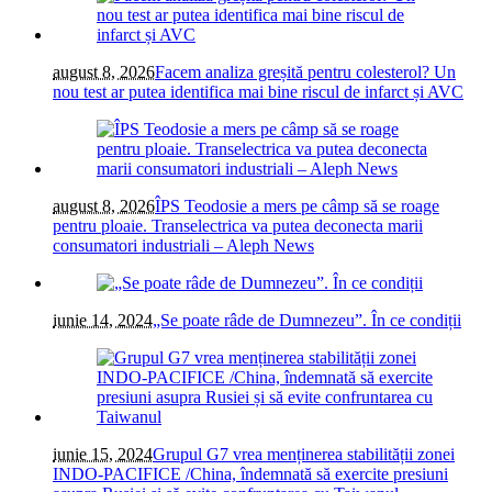
august 8, 2026
Facem analiza greșită pentru colesterol? Un
nou test ar putea identifica mai bine riscul de infarct și AVC
august 8, 2026
ÎPS Teodosie a mers pe câmp să se roage
pentru ploaie. Transelectrica va putea deconecta marii
consumatori industriali – Aleph News
iunie 14, 2024
„Se poate râde de Dumnezeu”. În ce condiții
iunie 15, 2024
Grupul G7 vrea menținerea stabilității zonei
INDO-PACIFICE /China, îndemnată să exercite presiuni