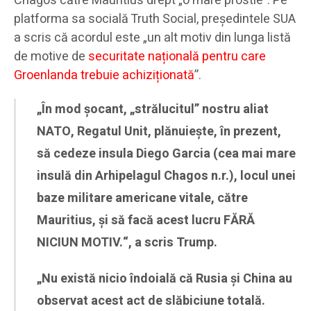
Chagos către Mauritius drept „o mare prostie”. Pe
platforma sa socială Truth Social, președintele SUA
a scris că acordul este „un alt motiv din lunga listă
de motive de
securitate națională pentru care
Groenlanda trebuie achiziționată
”.
„În mod șocant, „strălucitul” nostru aliat
NATO, Regatul Unit, plănuiește, în prezent,
să cedeze insula Diego Garcia (cea mai mare
insulă din Arhipelagul Chagos n.r.), locul unei
baze militare americane vitale, către
Mauritius, și să facă acest lucru FĂRĂ
NICIUN MOTIV.“, a scris Trump.
„Nu există nicio îndoială că Rusia și China au
observat acest act de slăbiciune totală.