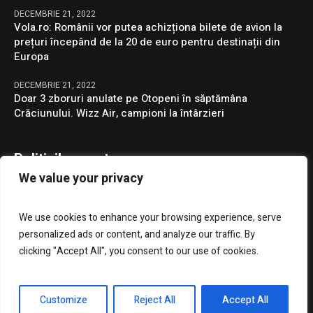
DECEMBRIE 21, 2022
Vola.ro: Românii vor putea achizționa bilete de avion la
prețuri începând de la 20 de euro pentru destinații din
Europa
DECEMBRIE 21, 2022
Doar 3 zboruri anulate pe Otopeni în săptămâna
Crăciunului. Wizz Air, campioni la întârzieri
Politicile noastre
We value your privacy
Confidentialitate
We use cookies to enhance your browsing experience, serve
GDPR
personalized ads or content, and analyze our traffic. By
clicking "Accept All", you consent to our use of cookies.
Customize
Reject All
Accept All
Presa Clujenilor © 2023 / Toate drepturile rezervate