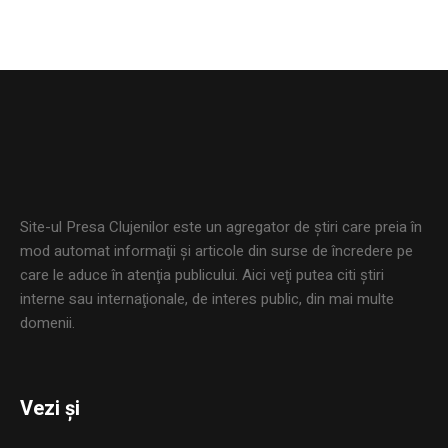
Site-ul Presa Clujenilor este un agregator de ştiri care preia în
mod automat informaţii şi articole din surse de încredere pe
care le aduce în atenţia publicului. Aici veţi putea citi ştiri
interne sau internaţionale, de interes public, din mai multe
domenii.
Vezi și