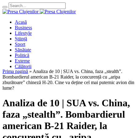
Acasă
Business
Lifestyle
Știință
Sport
Sănătate
Politică
Externe
Călătorii
Prima pagină
»
Analiza de 10 | SUA vs. China, faza „stealth”.
Bombardierul american B-21 Raider, la concurență cu „aripa
zburătoare” chineză H-20. Cine va deține cel mai puternic avion din
lume?
Analiza de 10 | SUA vs. China,
faza „stealth”. Bombardierul
american B-21 Raider, la
concurență cu „aripa