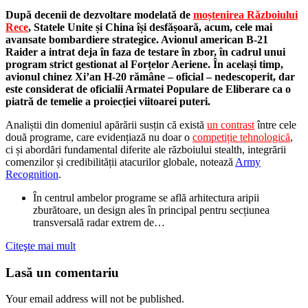
După decenii de dezvoltare modelată de
moștenirea Războiului
Rece
, Statele Unite și China își desfășoară, acum, cele mai
avansate bombardiere strategice. Avionul american B-21
Raider a intrat deja în faza de testare în zbor, în cadrul unui
program strict gestionat al Forțelor Aeriene. În același timp,
avionul chinez Xi’an H-20 rămâne – oficial – nedescoperit, dar
este considerat de oficialii Armatei Populare de Eliberare ca o
piatră de temelie a proiecției viitoarei puteri.
Analiștii din domeniul apărării susțin că există
un contrast
între cele
două programe, care evidențiază nu doar o
competiție tehnologică
,
ci și abordări fundamental diferite ale războiului stealth, integrării
comenzilor și credibilității atacurilor globale, notează
Army
Recognition
.
În centrul ambelor programe se află arhitectura aripii
zburătoare, un design ales în principal pentru secțiunea
transversală radar extrem de…
Citeşte mai mult
Lasă un comentariu
Your email address will not be published.