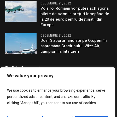
DECEMBRIE 21, 2022
Vola.ro: Românii vor putea achizționa
bilete de avion la prețuri începând de
la 20 de euro pentru destinații din
Europa
DECEMBRIE 21, 2022
Doar 3 zboruri anulate pe Otopeni în
săptămâna Crăciunului. Wizz Air,
campioni la întârzieri
Politicile noastre
We value your privacy
Confidentialitate
We use cookies to enhance your browsing experience, serve
GDPR
personalized ads or content, and analyze our traffic. By
clicking "Accept All", you consent to our use of cookies.