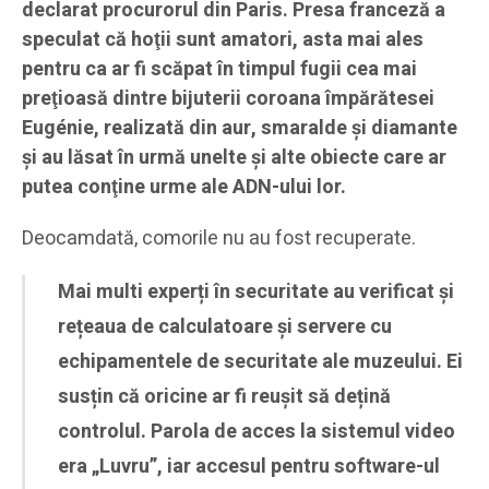
declarat procurorul din Paris. Presa franceză a
speculat că hoţii sunt amatori, asta mai ales
pentru ca ar fi scăpat în timpul fugii cea mai
preţioasă dintre bijuterii coroana împărătesei
Eugénie, realizată din aur, smaralde şi diamante
şi au lăsat în urmă unelte şi alte obiecte care ar
putea conţine urme ale ADN-ului lor.
Deocamdată, comorile nu au fost recuperate.
Mai multi experți în securitate au verificat și
rețeaua de calculatoare și servere cu
echipamentele de securitate ale muzeului. Ei
susțin că oricine ar fi reușit să dețină
controlul. Parola de acces la sistemul video
era „Luvru”, iar accesul pentru software-ul