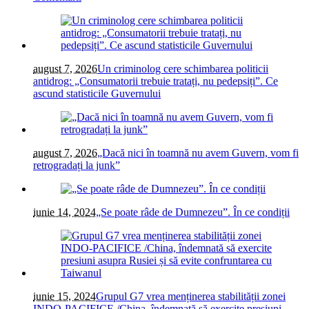
august 7, 2026
Un criminolog cere schimbarea politicii
antidrog: „Consumatorii trebuie tratați, nu pedepsiți”. Ce
ascund statisticile Guvernului
august 7, 2026
„Dacă nici în toamnă nu avem Guvern, vom fi
retrogradați la junk”
iunie 14, 2024
„Se poate râde de Dumnezeu”. În ce condiții
iunie 15, 2024
Grupul G7 vrea menținerea stabilității zonei
INDO-PACIFICE /China, îndemnată să exercite presiuni