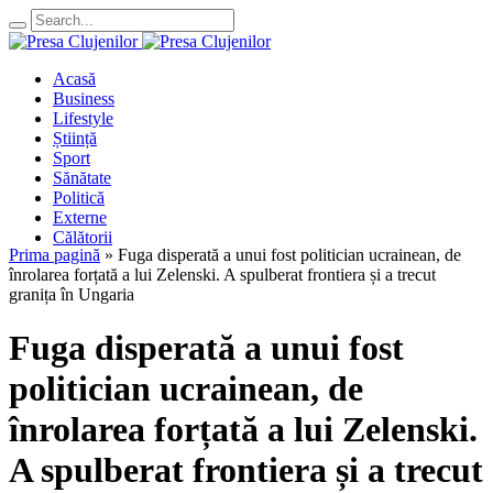
Acasă
Business
Lifestyle
Știință
Sport
Sănătate
Politică
Externe
Călătorii
Prima pagină
»
Fuga disperată a unui fost politician ucrainean, de
înrolarea forțată a lui Zelenski. A spulberat frontiera și a trecut
granița în Ungaria
Fuga disperată a unui fost
politician ucrainean, de
înrolarea forțată a lui Zelenski.
A spulberat frontiera și a trecut