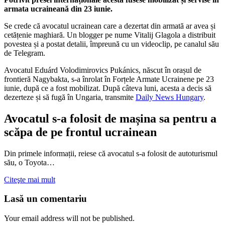
armata ucraineană din 23 iunie.
Se crede că avocatul ucrainean care a dezertat din armată ar avea și
cetățenie maghiară. Un blogger pe nume Vitalij Glagola a distribuit
povestea și a postat detalii, împreună cu un videoclip, pe canalul său
de Telegram.
Avocatul Eduárd Volodimirovics Pukánics, născut în orașul de
frontieră Nagybakta, s-a înrolat în Forțele Armate Ucrainene pe 23
iunie, după ce a fost mobilizat. După câteva luni, acesta a decis să
dezerteze și să fugă în Ungaria, transmite
Daily News Hungary
.
Avocatul s-a folosit de mașina sa pentru a
scăpa de pe frontul ucrainean
Din primele informații, reiese că avocatul s-a folosit de autoturismul
său, o Toyota…
Citeşte mai mult
Lasă un comentariu
Your email address will not be published.