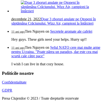
decembrie 21, 2022
Doar 3 zboruri anulate pe Otopeni în
săptămâna Crăciunului. Wizz Air, campioni la întârzieri
Tien Nguyen
on
Secretele aromate ale cafelei
11 ani ago
Hey guys. These girls need your helps. Hurry up!!
Tien Nguyen
on
Șeful NATO cere mai multe arme
11 ani ago
pentru Ucraina. ”Poate părea un paradox, dar este cea mai
scurtă cale către pace”
I wish I can live in that cozy house.
Politicile noastre
Confidentialitate
GDPR
Presa Clujenilor © 2023 / Toate drepturile rezervate