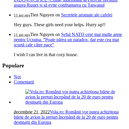
asupra Rusiei și să evite confruntarea cu Taiwanul
Tien Nguyen
on
Secretele aromate ale cafelei
11 ani ago
Hey guys. These girls need your helps. Hurry up!!
Tien Nguyen
on
Șeful NATO cere mai multe arme
11 ani ago
pentru Ucraina. ”Poate părea un paradox, dar este cea mai
scurtă cale către pace”
I wish I can live in that cozy house.
Populare
Noi
Comentarii
decembrie 21, 2022
Vola.ro: Românii vor putea achizționa
bilete de avion la prețuri începând de la 20 de euro pentru
destinații din Europa