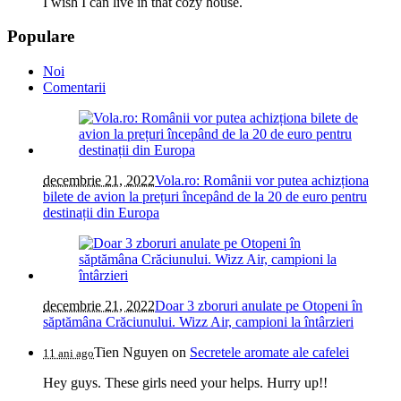
I wish I can live in that cozy house.
Populare
Noi
Comentarii
decembrie 21, 2022
Vola.ro: Românii vor putea achizționa
bilete de avion la prețuri începând de la 20 de euro pentru
destinații din Europa
decembrie 21, 2022
Doar 3 zboruri anulate pe Otopeni în
săptămâna Crăciunului. Wizz Air, campioni la întârzieri
Tien Nguyen
on
Secretele aromate ale cafelei
11 ani ago
Hey guys. These girls need your helps. Hurry up!!