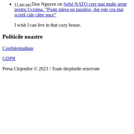
Tien Nguyen
on
Șeful NATO cere mai multe arme
11 ani ago
pentru Ucraina. ”Poate părea un paradox, dar este cea mai
scurtă cale către pace”
I wish I can live in that cozy house.
Politicile noastre
Confidentialitate
GDPR
Presa Clujenilor © 2023 / Toate drepturile rezervate