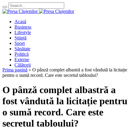
Acasă
Business
Lifestyle
Știință
Sport
Sănătate
Politică
Externe
Călătorii
Prima pagină
»
O pânză complet albastră a fost vândută la licitație
pentru o sumă record. Care este secretul tabloului?
O pânză complet albastră a
fost vândută la licitație pentru
o sumă record. Care este
secretul tabloului?