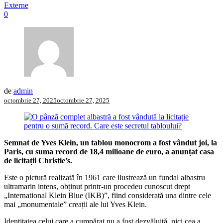
Externe
0
de
admin
octombrie 27, 2025
octombrie 27, 2025
Semnat de Yves Klein, un tablou monocrom a fost vândut joi, la
Paris, cu suma record de 18,4 milioane de euro, a anunțat casa
de licitații Christie’s.
Este o pictură realizată în 1961 care ilustrează un fundal albastru
ultramarin intens, obținut printr-un procedeu cunoscut drept
„International Klein Blue (IKB)”, fiind considerată una dintre cele
mai „monumentale” creații ale lui Yves Klein.
Identitatea celui care a cumpărat nu a fost dezvăluită, nici cea a