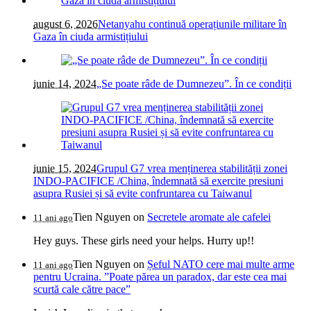
august 6, 2026
Netanyahu continuă operațiunile militare în
Gaza în ciuda armistițiului
iunie 14, 2024
„Se poate râde de Dumnezeu”. În ce condiții
iunie 15, 2024
Grupul G7 vrea menținerea stabilității zonei
INDO-PACIFICE /China, îndemnată să exercite presiuni
asupra Rusiei și să evite confruntarea cu Taiwanul
Tien Nguyen
on
Secretele aromate ale cafelei
11 ani ago
Hey guys. These girls need your helps. Hurry up!!
Tien Nguyen
on
Șeful NATO cere mai multe arme
11 ani ago
pentru Ucraina. ”Poate părea un paradox, dar este cea mai
scurtă cale către pace”