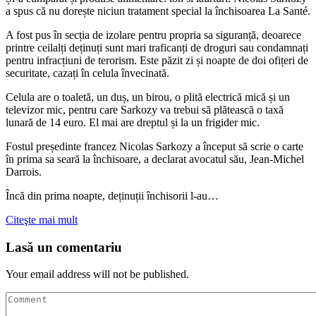
a spus că nu dorește niciun tratament special la închisoarea La Santé.
A fost pus în secția de izolare pentru propria sa siguranță, deoarece
printre ceilalți deținuți sunt mari traficanți de droguri sau condamnați
pentru infracțiuni de terorism. Este păzit zi și noapte de doi ofițeri de
securitate, cazați în celula învecinată.
Celula are o toaletă, un duș, un birou, o plită electrică mică și un
televizor mic, pentru care Sarkozy va trebui să plătească o taxă
lunară de 14 euro. El mai are dreptul și la un frigider mic.
Fostul președinte francez Nicolas Sarkozy a început să scrie o carte
în prima sa seară la închisoare, a declarat avocatul său, Jean-Michel
Darrois.
Încă din prima noapte, deținuții închisorii l-au…
Citeşte mai mult
Lasă un comentariu
Your email address will not be published.