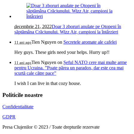
decembrie 21, 2022
Doar 3 zboruri anulate pe Otopeni în
săptămâna Crăciunului. Wizz Air, campioni la întârzieri
Tien Nguyen
on
Secretele aromate ale cafelei
11 ani ago
Hey guys. These girls need your helps. Hurry up!!
Tien Nguyen
on
Șeful NATO cere mai multe arme
11 ani ago
pentru Ucraina. ”Poate părea un paradox, dar este cea mai
scurtă cale către pace”
I wish I can live in that cozy house.
Politicile noastre
Confidentialitate
GDPR
Presa Clujenilor © 2023 / Toate drepturile rezervate