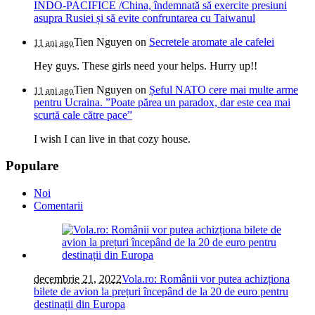
INDO-PACIFICE /China, îndemnată să exercite presiuni
asupra Rusiei și să evite confruntarea cu Taiwanul
Tien Nguyen
on
Secretele aromate ale cafelei
11 ani ago
Hey guys. These girls need your helps. Hurry up!!
Tien Nguyen
on
Șeful NATO cere mai multe arme
11 ani ago
pentru Ucraina. ”Poate părea un paradox, dar este cea mai
scurtă cale către pace”
I wish I can live in that cozy house.
Populare
Noi
Comentarii
decembrie 21, 2022
Vola.ro: Românii vor putea achizționa
bilete de avion la prețuri începând de la 20 de euro pentru
destinații din Europa