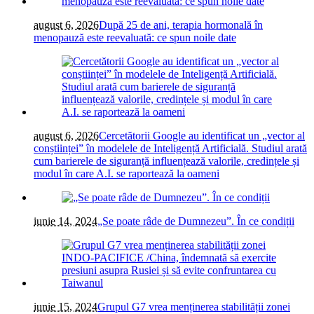
august 6, 2026
După 25 de ani, terapia hormonală în
menopauză este reevaluată: ce spun noile date
august 6, 2026
Cercetătorii Google au identificat un „vector al
conștiinței” în modelele de Inteligență Artificială. Studiul arată
cum barierele de siguranță influențează valorile, credințele și
modul în care A.I. se raportează la oameni
iunie 14, 2024
„Se poate râde de Dumnezeu”. În ce condiții
iunie 15, 2024
Grupul G7 vrea menținerea stabilității zonei