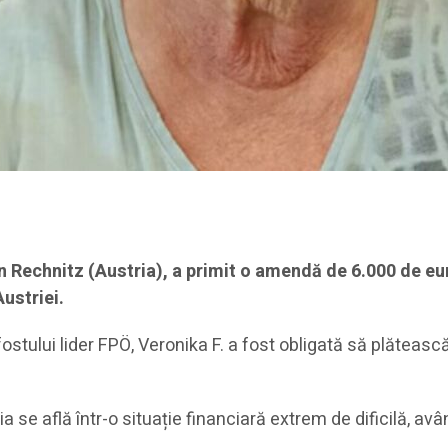
in Rechnitz (Austria), a primit o amendă de 6.000 de eur
Austriei.
l fostului lider FPÖ, Veronika F. a fost obligată să plăteas
a se află într-o situație financiară extrem de dificilă, av