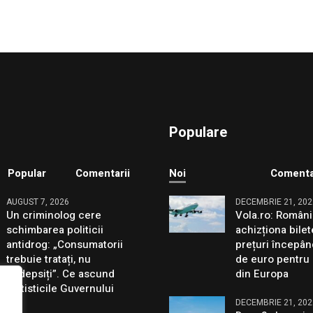
Populare
Popular
Comentarii
Noi
Comenta
AUGUST 7, 2026
DECEMBRIE 21, 202
Un criminolog cere
Vola.ro: Români
schimbarea politicii
achizționa bilet
antidrog: „Consumatorii
prețuri începân
trebuie tratați, nu
de euro pentru 
pedepsiți”. Ce ascund
din Europa
statisticile Guvernului
DECEMBRIE 21, 202