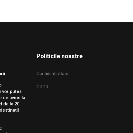
Politicile noastre
rii
Confidentialitate
2
GDPR
i vor putea
e de avion la
d de la 20
destinații
2