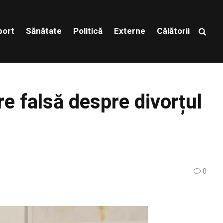
port
Sănătate
Politică
Externe
Călătorii
ire falsă despre divorțul
0