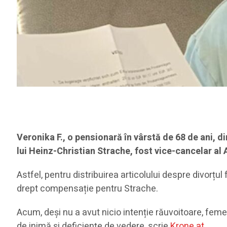
Veronika F., o pensionară în vârstă de 68 de ani, d
lui Heinz-Christian Strache, fost vice-cancelar al 
Astfel, pentru distribuirea articolului despre divorțu
drept compensație pentru Strache.
Acum, deși nu a avut nicio intenție răuvoitoare, femei
de inimă și deficiențe de vedere, scrie
Krone.at
.