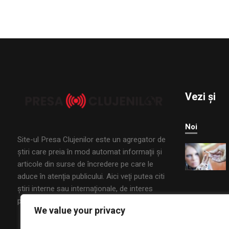
Vezi și
Noi
Site-ul Presa Clujenilor este un agregator de
ştiri care preia în mod automat informaţii şi
articole din surse de încredere pe care le
aduce în atenţia publicului. Aici veţi putea citi
ştiri interne sau internaţionale, de interes
public, din mai multe domenii.
We value your privacy