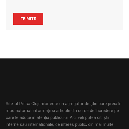
Site-ul Presa Clujenilor este un agregator de ştiri care preia în
mod automat informaţii şi articole din surse de încredere pe
care le aduce în atenţia publicului. Aici veţi putea citi ştiri
interne sau internaţionale, de interes public, din mai multe