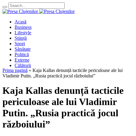
Acasă
Business
Lifestyle
Știință
Sport
Sănătate
Politică
Externe
Călătorii
Prima pagină
»
Kaja Kallas denunță tacticile periculoase ale lui
Vladimir Putin. „Rusia practică jocul războiului”
Kaja Kallas denunță tacticile
periculoase ale lui Vladimir
Putin. „Rusia practică jocul
războiului”