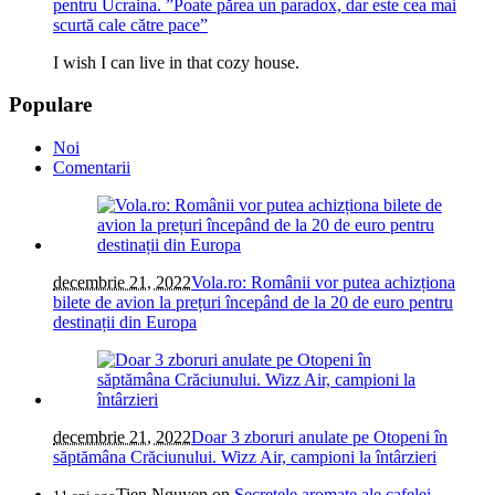
pentru Ucraina. ”Poate părea un paradox, dar este cea mai
scurtă cale către pace”
I wish I can live in that cozy house.
Populare
Noi
Comentarii
decembrie 21, 2022
Vola.ro: Românii vor putea achizționa
bilete de avion la prețuri începând de la 20 de euro pentru
destinații din Europa
decembrie 21, 2022
Doar 3 zboruri anulate pe Otopeni în
săptămâna Crăciunului. Wizz Air, campioni la întârzieri
Tien Nguyen
on
Secretele aromate ale cafelei