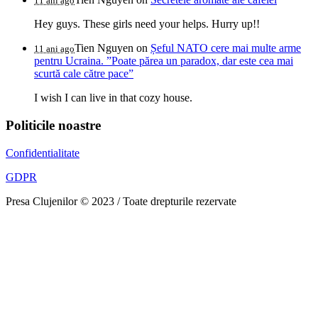
11 ani ago
Hey guys. These girls need your helps. Hurry up!!
Tien Nguyen
on
Șeful NATO cere mai multe arme
11 ani ago
pentru Ucraina. ”Poate părea un paradox, dar este cea mai
scurtă cale către pace”
I wish I can live in that cozy house.
Politicile noastre
Confidentialitate
GDPR
Presa Clujenilor © 2023 / Toate drepturile rezervate