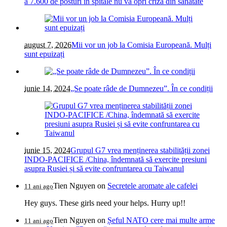
a 7.600 de posturi în spitale nu va opri criza din sănătate
august 7, 2026
Mii vor un job la Comisia Europeană. Mulți
sunt epuizați
iunie 14, 2024
„Se poate râde de Dumnezeu”. În ce condiții
iunie 15, 2024
Grupul G7 vrea menținerea stabilității zonei
INDO-PACIFICE /China, îndemnată să exercite presiuni
asupra Rusiei și să evite confruntarea cu Taiwanul
Tien Nguyen
on
Secretele aromate ale cafelei
11 ani ago
Hey guys. These girls need your helps. Hurry up!!
Tien Nguyen
on
Șeful NATO cere mai multe arme
11 ani ago