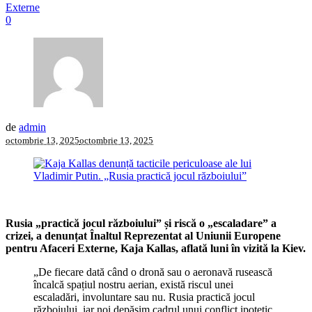
Externe
0
de
admin
octombrie 13, 2025
octombrie 13, 2025
Rusia „practică jocul războiului” și riscă o „escaladare” a
crizei, a denunțat Înaltul Reprezentat al Uniunii Europene
pentru Afaceri Externe, Kaja Kallas, aflată luni în vizită la Kiev.
„De fiecare dată când o dronă sau o aeronavă rusească
încalcă spațiul nostru aerian, există riscul unei
escaladări, involuntare sau nu. Rusia practică jocul
războiului, iar noi depășim cadrul unui conflict ipotetic.