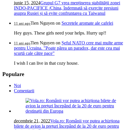
iunie 15, 2024
Grupul G7 vrea menținerea stabilității zonei
INDO-PACIFICE /China, îndemnată să exercite presiuni
asupra Rusiei și să evite confruntarea cu Taiwanul
Tien Nguyen
on
Secretele aromate ale cafelei
11 ani ago
Hey guys. These girls need your helps. Hurry up!!
Tien Nguyen
on
Șeful NATO cere mai multe arme
11 ani ago
pentru Ucraina. ”Poate părea un paradox, dar este cea mai
scurtă cale către pace”
I wish I can live in that cozy house.
Populare
Noi
Comentarii
decembrie 21, 2022
Vola.ro: Românii vor putea achizționa
bilete de avion la prețuri începând de la 20 de euro pentru