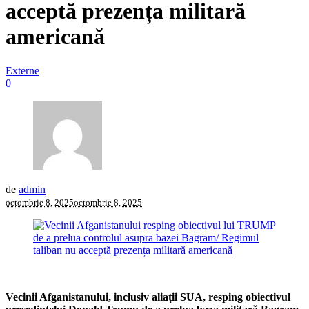
acceptă prezența militară
americană
Externe
0
de
admin
octombrie 8, 2025
octombrie 8, 2025
Vecinii Afganistanului, inclusiv aliații SUA, resping obiectivul