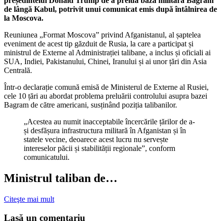
președintelui Donald Trump de a prelua baza militară Bagram
de lângă Kabul, potrivit unui comunicat emis după întâlnirea de
la Moscova.
Reuniunea „Format Moscova” privind Afganistanul, al șaptelea
eveniment de acest tip găzduit de Rusia, la care a participat și
ministrul de Externe al Administrației talibane, a inclus și oficiali ai
SUA, Indiei, Pakistanului, Chinei, Iranului și ai unor țări din Asia
Centrală.
Într-o declarație comună emisă de Ministerul de Externe al Rusiei,
cele 10 țări au abordat problema preluării controlului asupra bazei
Bagram de către americani, susținând poziția talibanilor.
„Acestea au numit inacceptabile încercările țărilor de a-
și desfășura infrastructura militară în Afganistan și în
statele vecine, deoarece acest lucru nu servește
intereselor păcii și stabilității regionale”, conform
comunicatului.
Ministrul taliban de…
Citeşte mai mult
Lasă un comentariu