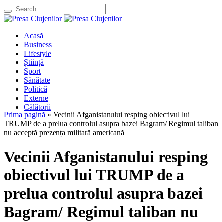
Acasă
Business
Lifestyle
Știință
Sport
Sănătate
Politică
Externe
Călătorii
Prima pagină
»
Vecinii Afganistanului resping obiectivul lui
TRUMP de a prelua controlul asupra bazei Bagram/ Regimul taliban
nu acceptă prezența militară americană
Vecinii Afganistanului resping
obiectivul lui TRUMP de a
prelua controlul asupra bazei
Bagram/ Regimul taliban nu