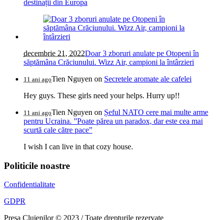
destinații din Europa
decembrie 21, 2022
Doar 3 zboruri anulate pe Otopeni în
săptămâna Crăciunului. Wizz Air, campioni la întârzieri
Tien Nguyen
on
Secretele aromate ale cafelei
11 ani ago
Hey guys. These girls need your helps. Hurry up!!
Tien Nguyen
on
Șeful NATO cere mai multe arme
11 ani ago
pentru Ucraina. ”Poate părea un paradox, dar este cea mai
scurtă cale către pace”
I wish I can live in that cozy house.
Politicile noastre
Confidentialitate
GDPR
Presa Clujenilor © 2023 / Toate drepturile rezervate