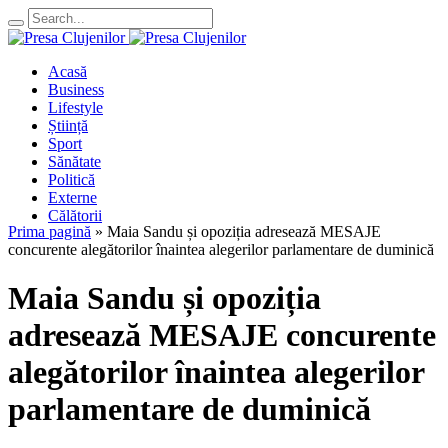
Acasă
Business
Lifestyle
Știință
Sport
Sănătate
Politică
Externe
Călătorii
Prima pagină
»
Maia Sandu și opoziția adresează MESAJE
concurente alegătorilor înaintea alegerilor parlamentare de duminică
Maia Sandu și opoziția
adresează MESAJE concurente
alegătorilor înaintea alegerilor
parlamentare de duminică