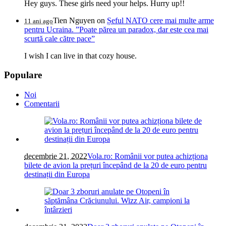
Hey guys. These girls need your helps. Hurry up!!
Tien Nguyen
on
Șeful NATO cere mai multe arme
11 ani ago
pentru Ucraina. ”Poate părea un paradox, dar este cea mai
scurtă cale către pace”
I wish I can live in that cozy house.
Populare
Noi
Comentarii
decembrie 21, 2022
Vola.ro: Românii vor putea achizționa
bilete de avion la prețuri începând de la 20 de euro pentru
destinații din Europa