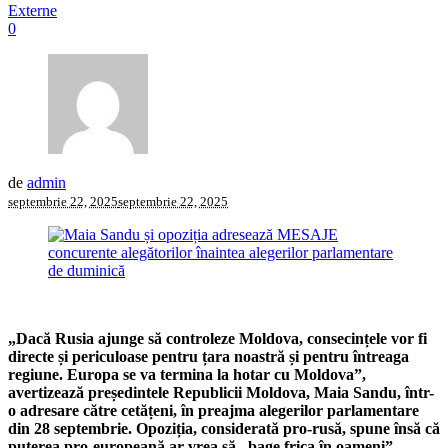
Externe
0
de
admin
septembrie 22, 2025
septembrie 22, 2025
„Dacă Rusia ajunge să controleze Moldova, consecințele vor fi
directe și periculoase pentru țara noastră și pentru întreaga
regiune. Europa se va termina la hotar cu Moldova”,
avertizează președintele Republicii Moldova, Maia Sandu, într-
o adresare către cetățeni, în preajma alegerilor parlamentare
din 28 septembrie. Opoziția, considerată pro-rusă, spune însă că
puterea pro-europeană ar vrea să „bage frica în oameni”