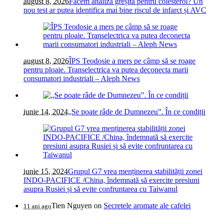
august 8, 2026
Facem analiza greșită pentru colesterol? Un
nou test ar putea identifica mai bine riscul de infarct și AVC
august 8, 2026
ÎPS Teodosie a mers pe câmp să se roage
pentru ploaie. Transelectrica va putea deconecta marii
consumatori industriali – Aleph News
iunie 14, 2024
„Se poate râde de Dumnezeu”. În ce condiții
iunie 15, 2024
Grupul G7 vrea menținerea stabilității zonei
INDO-PACIFICE /China, îndemnată să exercite presiuni
asupra Rusiei și să evite confruntarea cu Taiwanul
Tien Nguyen
on
Secretele aromate ale cafelei
11 ani ago