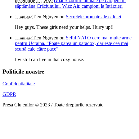
decembrie 21, 2022
Doar 3 zboruri anulate pe Otopeni în
săptămâna Crăciunului. Wizz Air, campioni la întârzieri
Tien Nguyen
on
Secretele aromate ale cafelei
11 ani ago
Hey guys. These girls need your helps. Hurry up!!
Tien Nguyen
on
Șeful NATO cere mai multe arme
11 ani ago
pentru Ucraina. ”Poate părea un paradox, dar este cea mai
scurtă cale către pace”
I wish I can live in that cozy house.
Politicile noastre
Confidentialitate
GDPR
Presa Clujenilor © 2023 / Toate drepturile rezervate