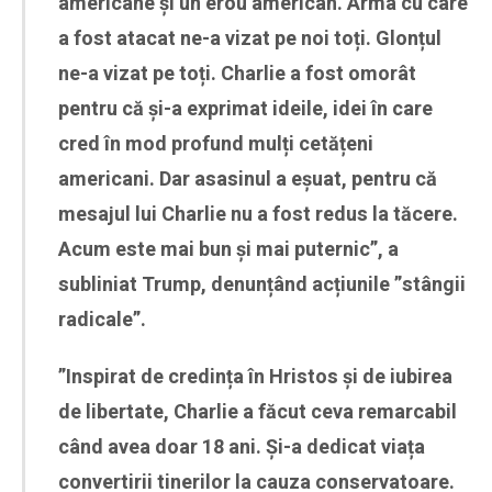
americane și un erou american. Arma cu care
a fost atacat ne-a vizat pe noi toți. Glonțul
ne-a vizat pe toți. Charlie a fost omorât
pentru că și-a exprimat ideile, idei în care
cred în mod profund mulți cetățeni
americani. Dar asasinul a eșuat, pentru că
mesajul lui Charlie nu a fost redus la tăcere.
Acum este mai bun și mai puternic”, a
subliniat Trump, denunțând acțiunile ”stângii
radicale”.
”Inspirat de credința în Hristos și de iubirea
de libertate, Charlie a făcut ceva remarcabil
când avea doar 18 ani. Și-a dedicat viața
convertirii tinerilor la cauza conservatoare.