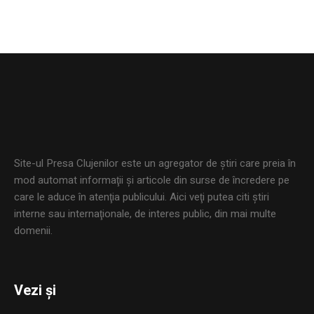
Site-ul Presa Clujenilor este un agregator de ştiri care preia în
mod automat informaţii şi articole din surse de încredere pe
care le aduce în atenţia publicului. Aici veţi putea citi ştiri
interne sau internaţionale, de interes public, din mai multe
domenii.
Vezi și