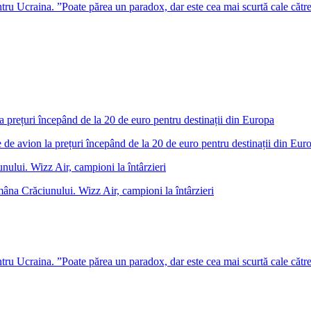
u Ucraina. ”Poate părea un paradox, dar este cea mai scurtă cale cătr
 de avion la prețuri începând de la 20 de euro pentru destinații din Eur
âna Crăciunului. Wizz Air, campioni la întârzieri
u Ucraina. ”Poate părea un paradox, dar este cea mai scurtă cale cătr