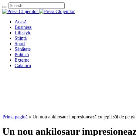
Acasă
Business
Lifestyle
Știință
Sport
Sănătate
Politică
Externe
Călătorii
Prima pagină
»
Un nou ankilosaur impresionează cu țepii săi de pe gât
Un nou ankilosaur impresionează 