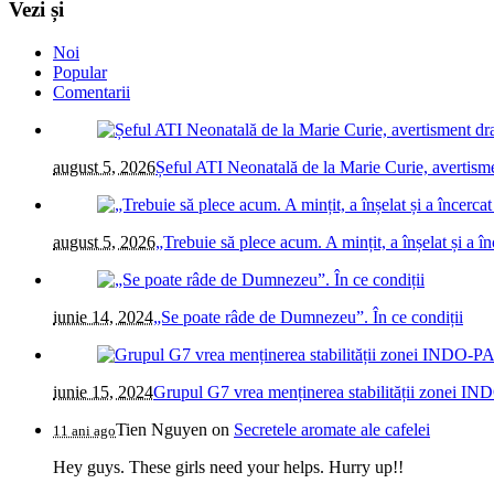
Vezi și
Noi
Popular
Comentarii
august 5, 2026
Șeful ATI Neonatală de la Marie Curie, avertism
august 5, 2026
„Trebuie să plece acum. A mințit, a înșelat și a 
iunie 14, 2024
„Se poate râde de Dumnezeu”. În ce condiții
iunie 15, 2024
Grupul G7 vrea menținerea stabilității zonei IN
Tien Nguyen
on
Secretele aromate ale cafelei
11 ani ago
Hey guys. These girls need your helps. Hurry up!!