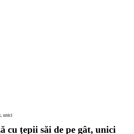
, unici
cu țepii săi de pe gât, unici