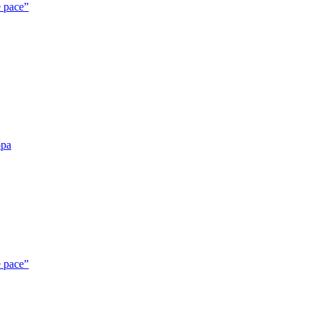
e pace”
opa
e pace”