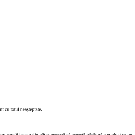
t cu totul neașteptate.
ru care îi ieșeau din gât sugerează că această trăsătură a evoluat ca un