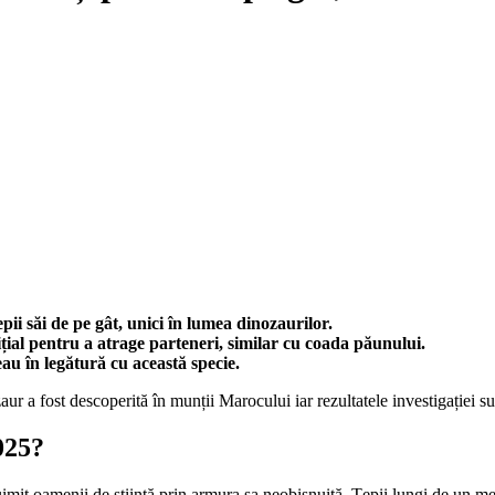
i săi de pe gât, unici în lumea dinozaurilor.
țial pentru a atrage parteneri, similar cu coada păunului.
au în legătură cu această specie.
r a fost descoperită în munții Marocului iar rezultatele investigației sun
025?
uimit oamenii de știință prin armura sa neobișnuită. Țepii lungi de un met