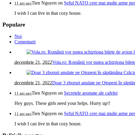
Tien Nguyen
on
Șeful NATO cere mai multe arme pentr
11 ani ago
I wish I can live in that cozy house.
Populare
Noi
Comentarii
decembrie 21, 2022
Vola.ro: Românii vor putea achizționa bilete
decembrie 21, 2022
Doar 3 zboruri anulate pe Otopeni în săptăm
Tien Nguyen
on
Secretele aromate ale cafelei
11 ani ago
Hey guys. These girls need your helps. Hurry up!!
Tien Nguyen
on
Șeful NATO cere mai multe arme pentr
11 ani ago
I wish I can live in that cozy house.