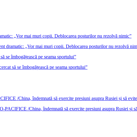
ent dramatic: „Vor mai muri copii. Deblocarea posturilor nu rezolvă nim
încercat să se îmbogățească pe seama sportului”
DO-PACIFICE /China, îndemnată să exercite presiuni asupra Rusiei și s