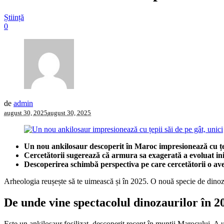
Știință
0
de
admin
august 30, 2025
august 30, 2025
Un nou ankilosaur descoperit în Maroc impresionează cu țepi
Cercetătorii sugerează că armura sa exagerată a evoluat ini
Descoperirea schimbă perspectiva pe care cercetătorii o ave
Arheologia reușește să te uimească și în 2025. O nouă specie de dinozau
De unde vine spectacolul dinozaurilor în 2
Este un ankilosaur fosilizat, descoperit recent în munții Marocului. A 