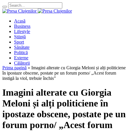
Acasă
Business
Lifestyle
Știință
Sport
Sănătate
Politică
Externe
Călătorii
Prima pagină
»
Imagini alterate cu Giorgia Meloni și alți politiciene
în ipostaze obscene, postate pe un forum porno/ „Acest forum
instigă la viol, trebuie închis”
Imagini alterate cu Giorgia
Meloni și alți politiciene în
ipostaze obscene, postate pe un
forum porno/ „Acest forum