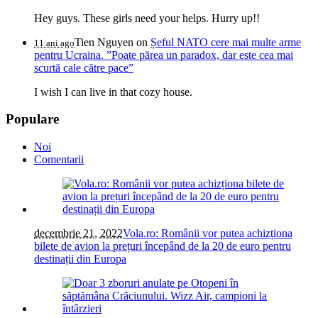
Hey guys. These girls need your helps. Hurry up!!
Tien Nguyen
on
Șeful NATO cere mai multe arme
11 ani ago
pentru Ucraina. ”Poate părea un paradox, dar este cea mai
scurtă cale către pace”
I wish I can live in that cozy house.
Populare
Noi
Comentarii
decembrie 21, 2022
Vola.ro: Românii vor putea achizționa
bilete de avion la prețuri începând de la 20 de euro pentru
destinații din Europa