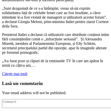
„Sunt dezgustată de ce s-a întâmplat, vreau să-mi exprim
solidaritatea față de celelalte femei care au fost insultate, a căror
intimitate le-a fost violată de managerii și utilizatorii acestui forum”,
a declarat Giorgia Meloni, prim-ministra Italiei pentru ziarul Corriere
della Sera.
Premierul Italiei a declarat că utilizatorii care distribuie conținut intim
fără consimțământ comit o „infracțiune serioasă”. Și Alessandra
Moretti, membru al Parlamentului European, și Elly Schlein,
secretarul principalului partid din opoziție, apar în imaginile alterate
pe forumul pornografic.
„Au furat poze și clipuri de la emisiunile TV în care am apărut în
urmă cu câțiva ani,…
Citeşte mai mult
Lasă un comentariu
Your email address will not be published.