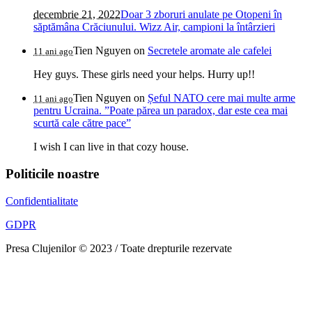
decembrie 21, 2022
Doar 3 zboruri anulate pe Otopeni în
săptămâna Crăciunului. Wizz Air, campioni la întârzieri
Tien Nguyen
on
Secretele aromate ale cafelei
11 ani ago
Hey guys. These girls need your helps. Hurry up!!
Tien Nguyen
on
Șeful NATO cere mai multe arme
11 ani ago
pentru Ucraina. ”Poate părea un paradox, dar este cea mai
scurtă cale către pace”
I wish I can live in that cozy house.
Politicile noastre
Confidentialitate
GDPR
Presa Clujenilor © 2023 / Toate drepturile rezervate