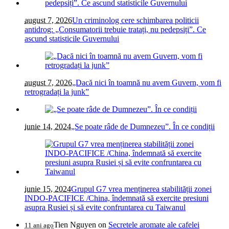
august 7, 2026
Un criminolog cere schimbarea politicii
antidrog: „Consumatorii trebuie tratați, nu pedepsiți”. Ce
ascund statisticile Guvernului
august 7, 2026
„Dacă nici în toamnă nu avem Guvern, vom fi
retrogradați la junk”
iunie 14, 2024
„Se poate râde de Dumnezeu”. În ce condiții
iunie 15, 2024
Grupul G7 vrea menținerea stabilității zonei
INDO-PACIFICE /China, îndemnată să exercite presiuni
asupra Rusiei și să evite confruntarea cu Taiwanul
Tien Nguyen
on
Secretele aromate ale cafelei
11 ani ago